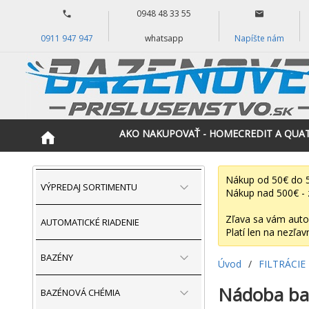
0948 48 33 55
0911 947 947
whatsapp
Napíšte nám
AKO NAKUPOVAŤ - HOMECREDIT A QUA
Nákup od 50€ do 5
VÝPREDAJ SORTIMENTU
Nákup nad 500€ - 
Zľava sa vám auto
AUTOMATICKÉ RIADENIE
Platí len na nezľav
BAZÉNY
Úvod
/
FILTRÁCIE
Nádoba baz
BAZÉNOVÁ CHÉMIA