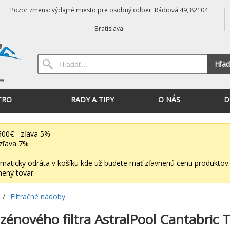
Pozor zmena: výdajné miesto pre osobný odber: Rádiová 49, 82104
Bratislava
Hľad
TRO
RADY A TIPY
O NÁS
D
00€ - zľava 5%
zľava 7%
maticky odráta v košíku kde už budete mať zľavnenú cenu produktov.
nený tovar.
/
Filtračné nádoby
énového filtra AstralPool Cantabric 