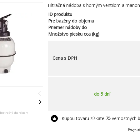
Filtračná nádoba s horným ventilom a mano
ID produktu
Pre bazény do objemu
Priemer nádoby do
Množstvo piesku cca (kg)
Cena s DPH
do 5 dní
ilustračný charakter)
Kúpou tovaru získate
75
vernostných 
Recykla