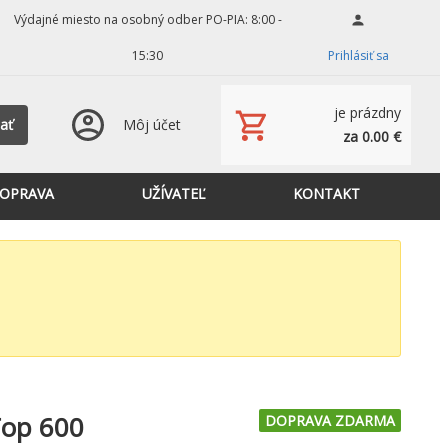
Výdajné miesto na osobný odber PO-PIA: 8:00 -
15:30
Prihlásiť sa
je prázdny
ať
Môj účet
za 0.00 €
OPRAVA
UŽÍVATEĽ
KONTAKT
Top 600
DOPRAVA ZDARMA