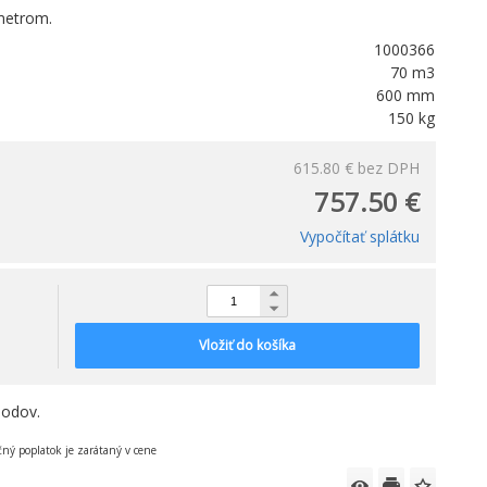
metrom.
1000366
70 m3
600 mm
150 kg
615.80 €
bez DPH
757.50 €
Vypočítať splátku
Vložiť do košíka
bodov.
čný poplatok je zarátaný v cene