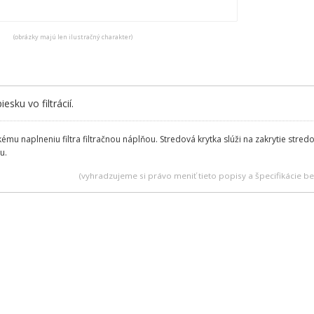
(obrázky majú len ilustračný charakter)
esku vo filtrácií.
ému naplneniu filtra filtračnou náplňou. Stredová krytka slúži na zakrytie stredo
tu.
(vyhradzujeme si právo meniť tieto popisy a špecifikácie 