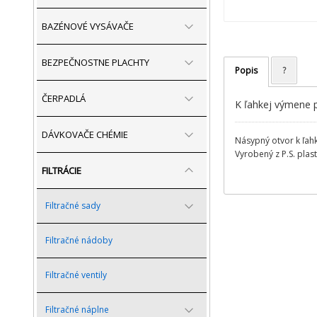
BAZÉNOVÉ VYSÁVAČE
BEZPEČNOSTNE PLACHTY
Popis
?
ČERPADLÁ
K ľahkej výmene pi
DÁVKOVAČE CHÉMIE
Násypný otvor k ľahk
Vyrobený z P.S. plas
FILTRÁCIE
Filtračné sady
Filtračné nádoby
Filtračné ventily
Filtračné náplne