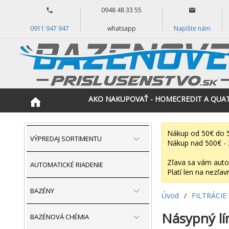
0948 48 33 55
0911 947 947
whatsapp
Napíšte nám
AKO NAKUPOVAŤ - HOMECREDIT A QUA
Nákup od 50€ do 5
VÝPREDAJ SORTIMENTU
Nákup nad 500€ - 
Zľava sa vám auto
AUTOMATICKÉ RIADENIE
Platí len na nezľav
BAZÉNY
Úvod
/
FILTRÁCIE
Násypný lí
BAZÉNOVÁ CHÉMIA