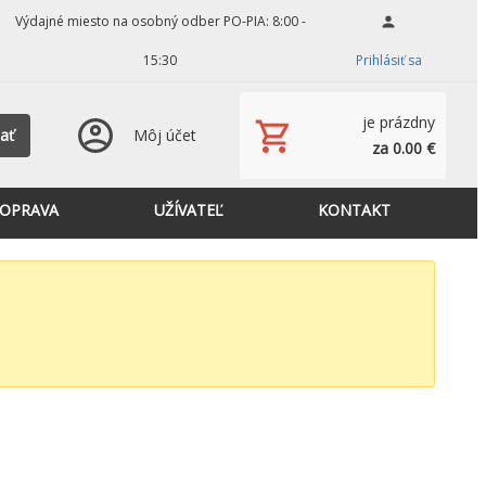
Výdajné miesto na osobný odber PO-PIA: 8:00 -
15:30
Prihlásiť sa
je prázdny
ať
Môj účet
za 0.00 €
OPRAVA
UŽÍVATEĽ
KONTAKT