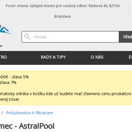
Pozor zmena: výdajné miesto pre osobný odber: Rádiová 49, 82104
Bratislava
Hľad
TRO
RADY A TIPY
O NÁS
D
00€ - zľava 5%
zľava 7%
maticky odráta v košíku kde už budete mať zľavnenú cenu produktov.
nený tovar.
/
Príslušenstvo k filtráciam
mec - AstralPool