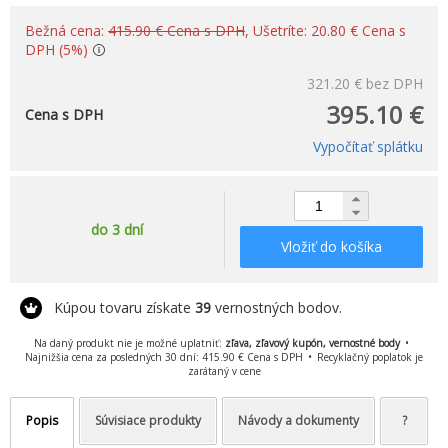
Bežná cena:
415.90 € Cena s DPH
, Ušetríte: 20.80 € Cena s
DPH (5%)
321.20 €
bez DPH
395.10 €
Cena s DPH
Vypočítať splátku
do 3 dní
Vložiť do košíka
Kúpou tovaru získate
39
vernostných bodov.
Na daný produkt nie je možné uplatniť:
zľava, zľavový kupón, vernostné body
Najnižšia cena za posledných 30 dní: 415.90 € Cena s DPH
Recyklačný poplatok je
zarátaný v cene
Popis
Súvisiace produkty
Návody a dokumenty
?