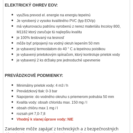
ELEKTRICKÝ OHREV EOV:
využíva prevod el. energie na energiu tepelnú
Je vyrobený z vysoko kvalitného PVC (typ EOVp)
má vykurovaciu patrónu vyrobenú z nerez materiálu Incoloy 800,
M1182 ktorý zaručuje tú najlepšiu kvalitu
je 100% testovaný na tesnosť
môže byť pripojený na vodný okruh lepením 50 mm
je vybavený termostatom do 40 ° C a tepelnou poistkou
je vybavený prietokovým spínačom, ktorý kontroluje prietok vody
je vybavený 2 ks držiaky pre jednoduché upevnenie
PREVÁDZKOVÉ PODMIENKY:
Minimálny prietok vody: 4 m3 / h
Prevádzkový tlak: 0-3 bar
Napojenie: do vodného okruhu s priemerom potrubia 50 mm
Kvalita vody: obsah chloridu max. 150 mg / l
obsah chlóru max 1 mg / l
rozsah pH 7,0-7,8
Vhodný k slanej úprave vody: NIE
Zariadenie môže zapájať z technických a z bezpečnostných