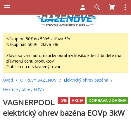
Nákup od 50€ do 500€ - zľava 5%
Nákup nad 500€ - zľava 7%
Zľava sa vám automaticky odráta v košíku kde už budete mať
zľavnenú cenu produktov.
Platí len na nezľavnený tovar.
Úvod
/
OHREVY BAZÉNOV
/
Elektrický ohrev bazéna
/
Elektrický ohrev EOVp
VAGNERPOOL
-5%
AKCIA
DOPRAVA ZDARMA
elektrický ohrev bazéna EOVp 3kW