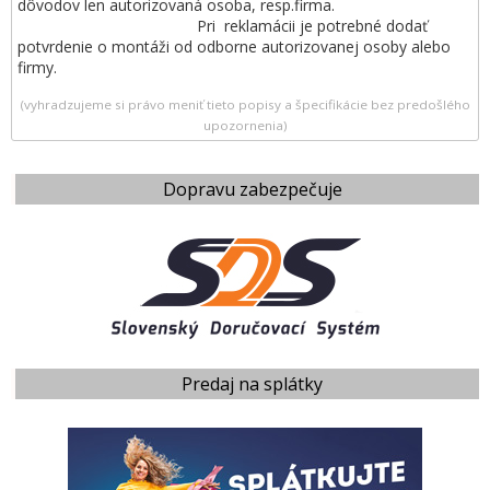
dôvodov len autorizovaná osoba, resp.firma.
Pri reklamácii je potrebné dodať
potvrdenie o montáži od odborne autorizovanej osoby alebo
firmy.
(vyhradzujeme si právo meniť tieto popisy a špecifikácie bez predošlého
upozornenia)
Dopravu zabezpečuje
Predaj na splátky