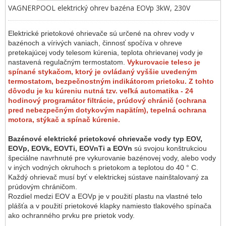
VAGNERPOOL elektrický ohrev bazéna EOVp 3kW, 230V
Elektrické prietokové ohrievače sú určené na ohrev vody v
bazénoch a vírivých vaniach, činnosť spočíva v ohreve
pretekajúcej vody telesom kúrenia, teplota ohrievanej vody je
nastavená regulačným termostatom.
Vykurovacie teleso je
spínané stykačom, ktorý je ovládaný vyššie uvedeným
termostatom, bezpečnostným indikátorom prietoku. Z tohto
dôvodu je ku kúreniu nutná tzv. veľká automatika - 24
hodinový programátor filtrácie, prúdový chránič (ochrana
pred nebezpečným dotykovým napätím), tepelná ochrana
motora, stýkač a spínač kúrenie.
Bazénové elektrické prietokové ohrievače vody typ EOV,
EOVp, EOVk, EOVTi, EOVnTi a EOVn
sú svojou konštrukciou
špeciálne navrhnuté pre vykurovanie bazénovej vody, alebo vody
v iných vodných okruhoch s prietokom a teplotou do 40 ° C.
Každý ohrievač musí byť v elektrickej sústave nainštalovaný za
prúdovým chráničom.
Rozdiel medzi EOV a EOVp je v použití plastu na vlastné telo
plášťa a v použití prietokové klapky namiesto tlakového spínača
ako ochranného prvku pre prietok vody.