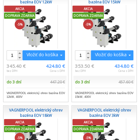
bazéna EOV 12kW
bazéna EOV 15kW
AKCIA
AKCIA
DOPRAVA ZDARMA
DOPRAVA ZDARMA
-5%
-5%
Vložiť do košíka
Vložiť do košíka
345.40 €
424.80 €
353.50 €
434.80 €
bez DPH
Cena s DPH
bez DPH
Cena s DPH
do 3 dní
447.20 €
do 3 dní
457.60 €
VAGNERPOOL elektrický ohrev bazéna EOV
VAGNERPOOL elektrický ohrev bazéna EOV
12kW, 400V
15kW, 400V
VAGNERPOOL elektrický ohrev
VAGNERPOOL elektrický ohrev
bazéna EOV 18kW
bazéna EOV 3kW
AKCIA
AKCIA
DOPRAVA ZDARMA
DOPRAVA ZDARMA
-5%
-5%