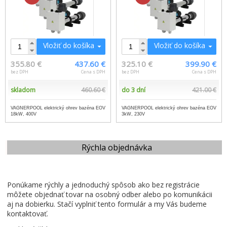
Vložiť do košíka
Vložiť do košíka
355.80 €
437.60 €
325.10 €
399.90 €
bez DPH
Cena s DPH
bez DPH
Cena s DPH
skladom
460.60 €
do 3 dní
421.00 €
VAGNERPOOL elektrický ohrev bazéna EOV
VAGNERPOOL elektrický ohrev bazéna EOV
18kW, 400V
3kW, 230V
Rýchla objednávka
Ponúkame rýchly a jednoduchý spôsob ako bez registrácie
môžete objednať tovar na osobný odber alebo po komunikácii
aj na dobierku. Stačí vyplniť tento formulár a my Vás budeme
kontaktovať.