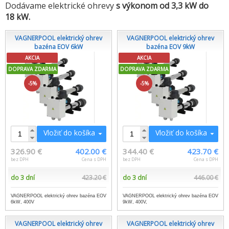
Dodávame elektrické ohrevy
s výkonom od 3,3 kW do
18 kW.
VAGNERPOOL elektrický ohrev
VAGNERPOOL elektrický ohrev
bazéna EOV 6kW
bazéna EOV 9kW
AKCIA
AKCIA
DOPRAVA ZDARMA
DOPRAVA ZDARMA
-5%
-5%
Vložiť do košíka
Vložiť do košíka
326.90 €
402.00 €
344.40 €
423.70 €
bez DPH
Cena s DPH
bez DPH
Cena s DPH
do 3 dní
423.20 €
do 3 dní
446.00 €
VAGNERPOOL elektrický ohrev bazéna EOV
VAGNERPOOL elektrický ohrev bazéna EOV
6kW, 400V
9kW, 400V,
VAGNERPOOL elektrický ohrev
VAGNERPOOL elektrický ohrev