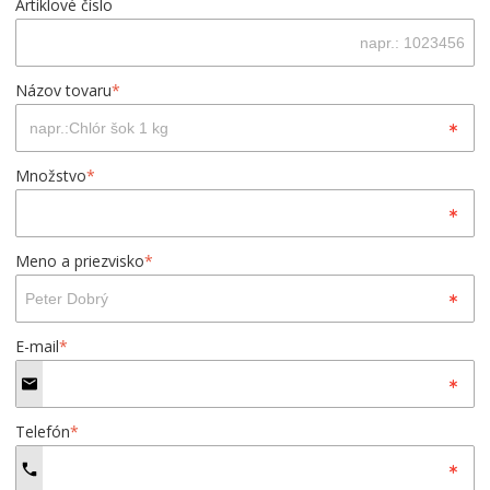
Artiklové číslo
Názov tovaru
*
Množstvo
*
Meno a priezvisko
*
E-mail
*
Telefón
*