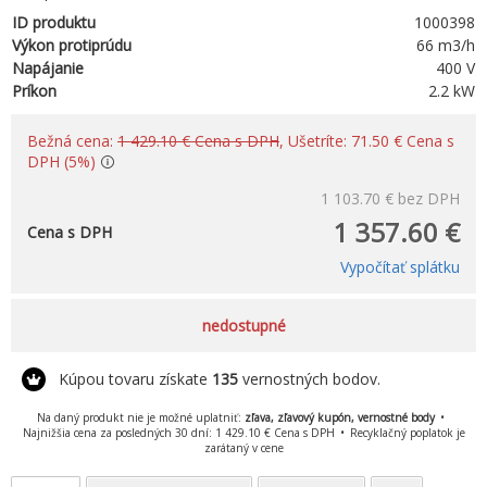
ID produktu
1000398
Výkon protiprúdu
66 m3/h
Napájanie
400 V
Príkon
2.2 kW
Bežná cena:
1 429.10 € Cena s DPH
, Ušetríte: 71.50 € Cena s
DPH (5%)
1 103.70 €
bez DPH
1 357.60 €
Cena s DPH
Vypočítať splátku
nedostupné
Kúpou tovaru získate
135
vernostných bodov.
Na daný produkt nie je možné uplatniť:
zľava, zľavový kupón, vernostné body
Najnižšia cena za posledných 30 dní: 1 429.10 € Cena s DPH
Recyklačný poplatok je
zarátaný v cene