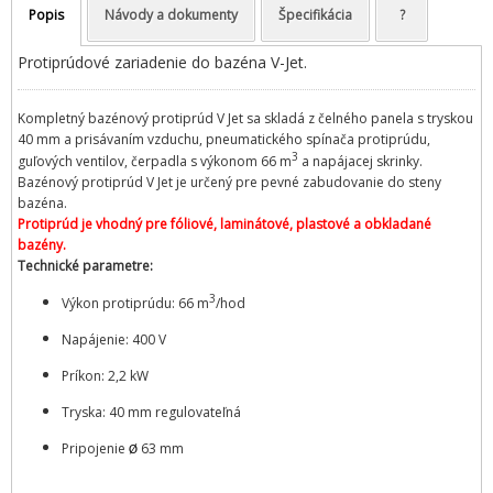
Popis
Návody a dokumenty
Špecifikácia
?
Protiprúdové zariadenie do bazéna V-Jet.
Kompletný bazénový protiprúd V Jet sa skladá z čelného panela s tryskou
40 mm a prisávaním vzduchu, pneumatického spínača protiprúdu,
3
guľových ventilov, čerpadla s výkonom 66 m
a napájacej skrinky.
Bazénový protiprúd V Jet je určený pre pevné zabudovanie do steny
bazéna.
Protiprúd je vhodný pre fóliové, laminátové, plastové a obkladané
bazény.
Technické parametre:
3
Výkon protiprúdu: 66 m
/hod
Napájenie: 400 V
Príkon: 2,2 kW
Tryska: 40 mm regulovateľná
Pripojenie
63 mm
Ø