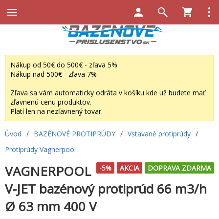
Nákup od 50€ do 500€ - zľava 5%
Nákup nad 500€ - zľava 7%
Zľava sa vám automaticky odráta v košíku kde už budete mať
zľavnenú cenu produktov.
Platí len na nezľavnený tovar.
Úvod
/
BAZÉNOVÉ PROTIPRÚDY
/
Vstavané protiprúdy
/
Protiprúdy Vagnerpool
VAGNERPOOL
-5%
AKCIA
DOPRAVA ZDARMA
V-JET bazénový protiprúd 66 m3/h
Ø 63 mm 400 V