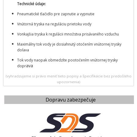
Technické údaje:
Pneumatické tlačidlo pre zapnutie a vypnutie
Vnútorná tryska na reguláciu prietoku vody
Vonkajšia tryska k regulácii množstva prisávaného vzduchu
Maximálny tok vody je dosiahnutý otočením vnútornej trysky
doľava
Tok vody naopak obmedzíte pootočením vnútornej trysky
ava
dopr
(vyhradzujeme si právo meniť tieto popisy a špecifikácie bez predošlého
upozornenia)
Dopravu zabezpečuje