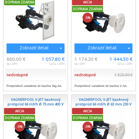
DOPRAVA ZDARMA
AKCIA
DOPRAVA ZDARMA
-5%
Zobraziť detail
Zobraziť detail
860.00 €
1 057.80 €
1 174.20 €
1 444.30 €
bez DPH
Cena s DPH
bez DPH
Cena s DPH
nedostupné
nedostupné
1 520.30 €
Protiprúdové zariadenie do bazéna Vag-Jet.
Protiprúdové zariadenie do bazéna V-Jet.
VAGNERPOOL V-JET bazénový
VAGNERPOOL V-JET bazénový
protiprúd 66 m3/h Ø 75 mm 400 V
protiprúd 66 m3/h Ø 63 mm 230 V
AKCIA
AKCIA
DOPRAVA ZDARMA
DOPRAVA ZDARMA
-5%
-5%