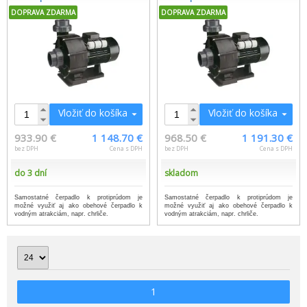
DOPRAVA ZDARMA
DOPRAVA ZDARMA
Vložiť do košíka
Vložiť do košíka
933.90 €
1 148.70 €
968.50 €
1 191.30 €
bez DPH
Cena s DPH
bez DPH
Cena s DPH
do 3 dní
skladom
Samostatné čerpadlo k protiprúdom je
Samostatné čerpadlo k protiprúdom je
možné využiť aj ako obehové čerpadlo k
možné využiť aj ako obehové čerpadlo k
vodným atrakciám, napr. chrliče.
vodným atrakciám, napr. chrliče.
1