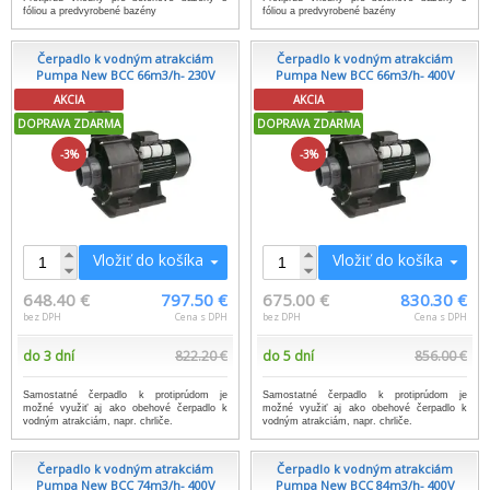
fóliou a predvyrobené bazény
fóliou a predvyrobené bazény
Čerpadlo k vodným atrakciám
Čerpadlo k vodným atrakciám
Pumpa New BCC 66m3/h- 230V
Pumpa New BCC 66m3/h- 400V
AKCIA
AKCIA
DOPRAVA ZDARMA
DOPRAVA ZDARMA
-3%
-3%
Vložiť do košíka
Vložiť do košíka
648.40 €
797.50 €
675.00 €
830.30 €
bez DPH
Cena s DPH
bez DPH
Cena s DPH
do 3 dní
822.20 €
do 5 dní
856.00 €
Samostatné čerpadlo k protiprúdom je
Samostatné čerpadlo k protiprúdom je
možné využiť aj ako obehové čerpadlo k
možné využiť aj ako obehové čerpadlo k
vodným atrakciám, napr. chrliče.
vodným atrakciám, napr. chrliče.
Čerpadlo k vodným atrakciám
Čerpadlo k vodným atrakciám
Pumpa New BCC 74m3/h- 400V
Pumpa New BCC 84m3/h- 400V