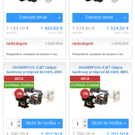
Zobraziť detail
Zobraziť detail
1 163.10 €
1 430.60 €
1 076.80 €
1 324.50 €
bez DPH
Cena s DPH
bez DPH
Cena s DPH
nedostupné
1 505.90 €
nedostupné
1 394.20 €
Protiprúdové zariadenie do bazéna V-Jet.
Protiprúdové zariadenie do bazéna V-Jet.
VAGNERPOOL K-JET Calipso
VAGNERPOOL K-JET Calipso
bazénový protiprúd 66 m3/h, 230V,
bazénový protiprúd 66 m3/h, 400V,
AKCIA
AKCIA
DOPRAVA ZDARMA
DOPRAVA ZDARMA
-5%
-5%
Vložiť do košíka
Vložiť do košíka
1 790.70 €
2 202.50 €
1 790.70 €
2 202.50 €