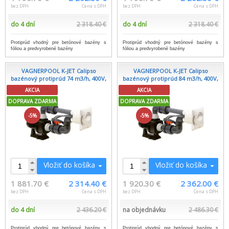
bez DPH
Cena s DPH
bez DPH
Cena s DPH
do 4 dní
2 318.40 €
do 4 dní
2 318.40 €
Protiprúd vhodný pre betónové bazény s
Protiprúd vhodný pre betónové bazény s
fóliou a predvyrobené bazény
fóliou a predvyrobené bazény
VAGNERPOOL K-JET Calipso
VAGNERPOOL K-JET Calipso
bazénový protiprúd 74 m3/h, 400V,
bazénový protiprúd 84 m3/h, 400V,
AKCIA
AKCIA
DOPRAVA ZDARMA
DOPRAVA ZDARMA
-5%
-5%
Vložiť do košíka
Vložiť do košíka
1 881.70 €
2 314.40 €
1 920.30 €
2 362.00 €
bez DPH
Cena s DPH
bez DPH
Cena s DPH
do 4 dní
2 436.20 €
na objednávku
2 486.30 €
Protiprúd vhodný pre betónové bazény s
Protiprúd vhodný pre betónové bazény s