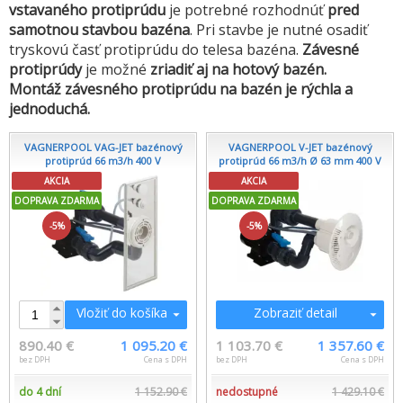
vstavaného protiprúdu
je potrebné rozhodnúť
pred
samotnou stavbou bazéna
. Pri stavbe je nutné osadiť
tryskovú časť protiprúdu do telesa bazéna.
Závesné
protiprúdy
je možné
zriadiť aj na hotový bazén.
Montáž závesného protiprúdu na bazén je rýchla a
jednoduchá.
VAGNERPOOL VAG-JET bazénový
VAGNERPOOL V-JET bazénový
protiprúd 66 m3/h 400 V
protiprúd 66 m3/h Ø 63 mm 400 V
AKCIA
AKCIA
DOPRAVA ZDARMA
DOPRAVA ZDARMA
-5%
-5%
Vložiť do košíka
Zobraziť detail
890.40 €
1 095.20 €
1 103.70 €
1 357.60 €
bez DPH
Cena s DPH
bez DPH
Cena s DPH
do 4 dní
1 152.90 €
nedostupné
1 429.10 €