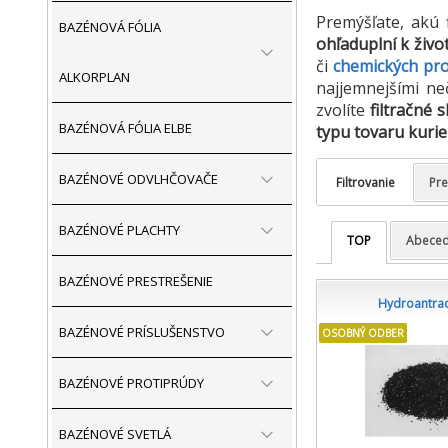
Premýšľate, akú f
BAZÉNOVÁ FÓLIA
ohľaduplní k živ
či
chemických pro
ALKORPLAN
najjemnejšími neč
zvolíte
filtračné s
BAZÉNOVÁ FÓLIA ELBE
typu tovaru kurie
BAZÉNOVÉ ODVLHČOVAČE
Filtrovanie
Pr
BAZÉNOVÉ PLACHTY
TOP
Abece
BAZÉNOVÉ PRESTREŠENIE
Hydroantraci
BAZÉNOVÉ PRÍSLUŠENSTVO
OSOBNÝ ODBER
BAZÉNOVÉ PROTIPRÚDY
BAZÉNOVÉ SVETLÁ