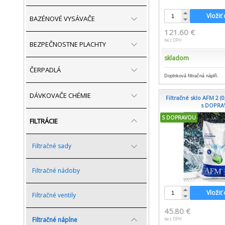
Vložiť
BAZÉNOVÉ VYSÁVAČE
121.60 €
bez DPH
BEZPEČNOSTNE PLACHTY
skladom
ČERPADLÁ
Doplnková filtračná náplň.
DÁVKOVAČE CHÉMIE
Filtračné sklo AFM 2 (0
s DOPR
S DOPRAVOU
FILTRÁCIE
Filtračné sady
Filtračné nádoby
Vložiť
Filtračné ventily
45.80 €
bez DPH
Filtračné náplne