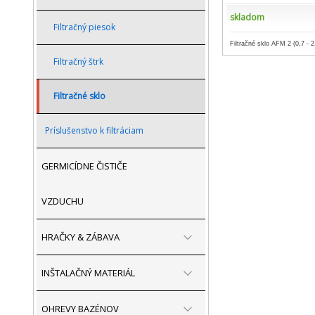
skladom
Filtračný piesok
Filtračné sklo AFM 2 (0,7 - 
Filtračný štrk
Filtračné sklo
Príslušenstvo k filtráciam
GERMICÍDNE ČISTIČE
VZDUCHU
HRAČKY & ZÁBAVA
INŠTALAČNÝ MATERIÁL
OHREVY BAZÉNOV