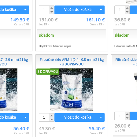
 do košíka
Vložiť do košíka
149.50 €
131.00 €
161.10 €
36.80 €
Cena s DPH
bez DPH
Cena s DPH
bez DPH
skladom
skladom
Doplnková filtračná náplň.
Filtračné sklo AF
,7 - 2,0 mm) 21 kg
Filtračné sklo AFM 1 (0,4 - 0,8 mm) 21 kg
Filtračné skl
AVOU
- s DOPRAVOU
-
S DOPRAVOU
 do košíka
Vložiť do košíka
26.00 €
56.40 €
45.80 €
56.40 €
bez DPH
Cena s DPH
bez DPH
Cena s DPH