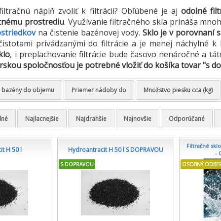
iltračnú náplň zvoliť k filtrácii? Obľúbené je aj
odolné fil
otnému prostrediu
. Využívanie filtračného skla prináša mno
striedkov
na čistenie bazénovej vody.
Sklo je v porovnaní 
istotami privádzanými do filtrácie a je menej náchylné k b
klo
, i preplachovanie filtrácie bude časovo nenáročné a tá
rskou spoločnosťou je potrebné vložiť do košíka tovar "s 
e bazény do objemu
Priemer nádoby do
Množstvo piesku cca (kg)
dné
Najlacnejšie
Najdrahšie
Najnovšie
Odporúčané
Filtračné skl
t H 50 l
Hydroantracit H 50 l S DOPRAVOU
-
S DOPRAVOU
OSOBNÝ ODBE