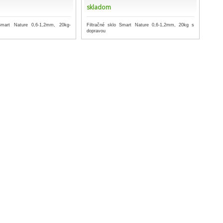
skladom
Smart Nature 0,6-1,2mm, 20kg-
Filtračné sklo Smart Nature 0,6-1,2mm, 20kg s
dopravou