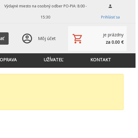
Výdajné miesto na osobný odber PO-PIA: 8:00 -
15:30
Prihlásiť sa
je prázdny
ať
Môj účet
za 0.00 €
OPRAVA
UŽÍVATEĽ
KONTAKT