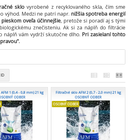
tračné sklo
vyrobené z recyklovaného skla, čím sme
ho výhod. Medzi ne patrí napr.
nižšia spotreba energií
s pieskom oveľa účinnejšie
, pretože si poradí aj s tými
iologickému znečisteniu. Ak si za náplň do filtrácie
to náplň vám vydrží skutočne dlho.
Pri zasielaní tohto
dopravou".
ID
o AFM 1 (0,4 - 0,8 mm) 21 kg
Filtračné sklo AFM 2 (0,7 - 2,0 mm) 21 kg
 OSOBNÝ ODBER
OSOBNÝ ODBER
R
OSOBNÝ ODBER