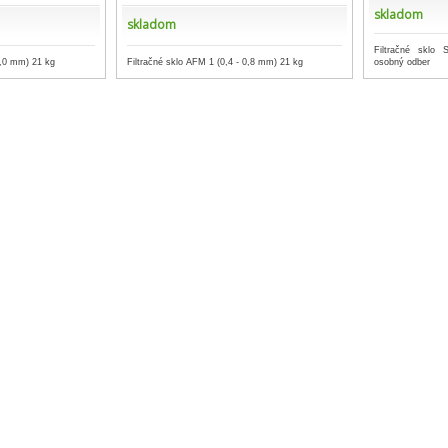
skladom
skladom
Filtračné sklo 
2,0 mm) 21 kg
Filtračné sklo AFM 1 (0,4 - 0,8 mm) 21 kg
osobný odber