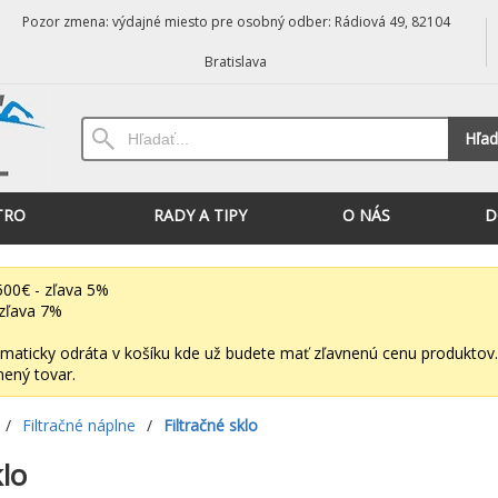
Pozor zmena: výdajné miesto pre osobný odber: Rádiová 49, 82104
Bratislava
Hľad
TRO
RADY A TIPY
O NÁS
D
00€ - zľava 5%
zľava 7%
maticky odráta v košíku kde už budete mať zľavnenú cenu produktov.
nený tovar.
/
Filtračné náplne
/
Filtračné sklo
klo