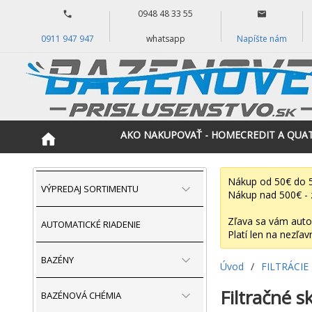
0948 48 33 55
0911 947 947
whatsapp
Napíšte nám
AKO NAKUPOVAŤ - HOMECREDIT A QUA
Nákup od 50€ do 5
VÝPREDAJ SORTIMENTU
Nákup nad 500€ - 
Zľava sa vám auto
AUTOMATICKÉ RIADENIE
Platí len na nezľav
BAZÉNY
Úvod
/
FILTRÁCIE
Filtračné s
BAZÉNOVÁ CHÉMIA