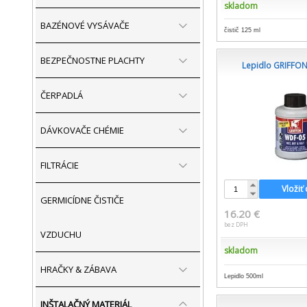
skladom
BAZÉNOVÉ VYSÁVAČE
čistič 125 ml
BEZPEČNOSTNE PLACHTY
Lepidlo GRIFFO
ČERPADLÁ
DÁVKOVAČE CHÉMIE
FILTRÁCIE
Vložiť
GERMICÍDNE ČISTIČE
16.20 €
bez DPH
VZDUCHU
skladom
HRAČKY & ZÁBAVA
Lepidlo 500ml
INŠTALAČNÝ MATERIÁL