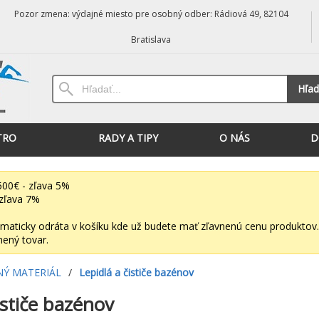
Pozor zmena: výdajné miesto pre osobný odber: Rádiová 49, 82104
Bratislava
Hľad
TRO
RADY A TIPY
O NÁS
D
00€ - zľava 5%
zľava 7%
maticky odráta v košíku kde už budete mať zľavnenú cenu produktov.
nený tovar.
NÝ MATERIÁL
/
Lepidlá a čističe bazénov
ističe bazénov