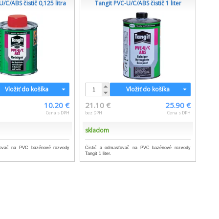
/C/ABS čistič 0,125 litra
Tangit PVC-U/C/ABS čistič 1 liter
Vložiť do košíka
Vložiť do košíka
10.20 €
21.10 €
25.90 €
Cena s DPH
bez DPH
Cena s DPH
skladom
ťovač na PVC bazénové rozvody
Čistič a odmasťovač na PVC bazénové rozvody
Tangit 1 liter.