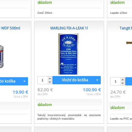
skladom
skladom
čistič 250ml
Lepidlo 125ml
N WDF 500ml
MARLING FIX-A-LEAK 1l
Tangit 
Vložiť do košíka
 do košíka
82.00 €
100.90 €
19.90 €
24.70 €
bez DPH
Cena s DPH
Cena s DPH
bez DPH
skladom
skladom
Tekutý koncentrovaný prostriedok na utesnenie
prakticky všetkých materiálov.
Lepidlo na PVC pr