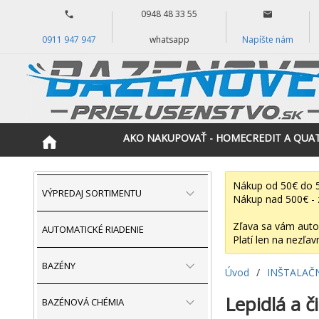
0948 48 33 55
0911 947 947
whatsapp
Napíšte nám
AKO NAKUPOVAŤ - HOMECREDIT A QUA
Nákup od 50€ do 5
VÝPREDAJ SORTIMENTU
Nákup nad 500€ - 
Zľava sa vám auto
AUTOMATICKÉ RIADENIE
Platí len na nezľav
BAZÉNY
Úvod
/
INŠTALAČ
Lepidlá a č
BAZÉNOVÁ CHÉMIA