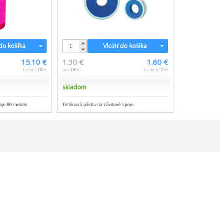
 do košíka
Vložiť do košíka
15.10 €
1.30 €
1.60 €
Cena s DPH
bez DPH
Cena s DPH
skladom
poje 80 metrov
Teflónová páska na závitové spoje.