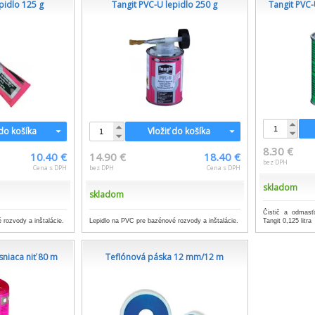
pidlo 125 g
Tangit PVC-U lepidlo 250 g
Tangit PVC-U
 do košíka
Vložiť do košíka
8.30 €
10.40 €
14.90 €
18.40 €
bez DPH
Cena s DPH
bez DPH
Cena s DPH
skladom
skladom
Čistič a odmas
rozvody a inštalácie.
Lepidlo na PVC pre bazénové rozvody a inštalácie.
Tangit 0,125 litra
sniaca niť 80 m
Teflónová páska 12 mm/12 m