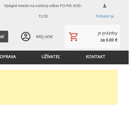
Výdajné miesto na osobný odber PO-PIA: 8:00 -
15:30
Prihlásiť sa
je prázdny
ať
Môj účet
za 0.00 €
OPRAVA
UŽÍVATEĽ
KONTAKT