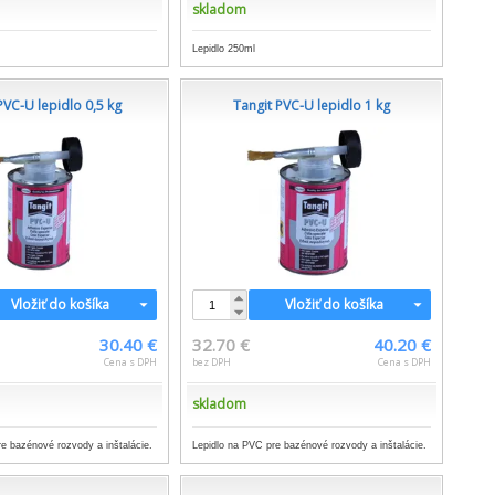
skladom
Lepidlo 250ml
PVC-U lepidlo 0,5 kg
Tangit PVC-U lepidlo 1 kg
Vložiť do košíka
Vložiť do košíka
30.40 €
32.70 €
40.20 €
Cena s DPH
bez DPH
Cena s DPH
skladom
e bazénové rozvody a inštalácie.
Lepidlo na PVC pre bazénové rozvody a inštalácie.