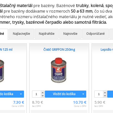
štalačný materiál
pre bazény. Bazénové
trubky
,
kolená
,
spo
ál
pre bazény dodávame v rozmeroch
50 a 63 mm
, čo sú dv
étneho rozmeru inštalačného materiálu je nutné vedieť, a
mmer, trysky, bazénové čerpadlo alebo samotná filtrácia.
dné
Najlacnejšie
Najdrahšie
Najnovšie
Odporúčané
ON 125 ml
Čistič GRIFFON 250mg
Lepidlo
 do košíka
Vložiť do košíka
7.30 €
8.70 €
10.70 €
5.90 €
Cena s DPH
bez DPH
Cena s DPH
bez DPH