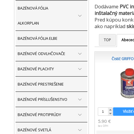
Dodávame
PVC in
BAZÉNOVÁ FÓLIA
inštalačný materi
Pred kúpou konkr
ALKORPLAN
ako napríklad
ski
BAZÉNOVÁ FÓLIA ELBE
TOP
Abece
BAZÉNOVÉ ODVLHČOVAČE
Čistič GRIFF
BAZÉNOVÉ PLACHTY
BAZÉNOVÉ PRESTREŠENIE
BAZÉNOVÉ PRÍSLUŠENSTVO
Vložiť
BAZÉNOVÉ PROTIPRÚDY
5.90 €
bez DPH
BAZÉNOVÉ SVETLÁ