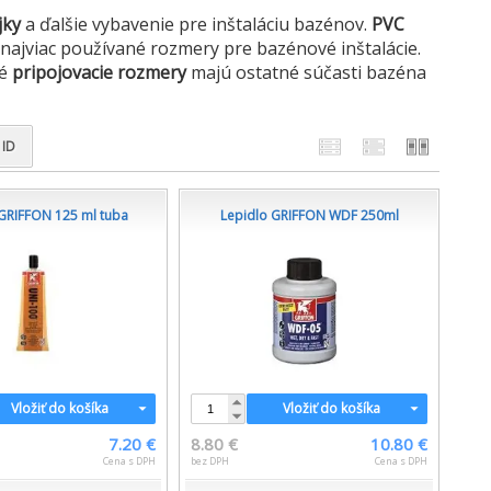
jky
a ďalšie vybavenie pre inštaláciu bazénov.
PVC
a najviac používané rozmery pre bazénové inštalácie.
ké
pripojovacie rozmery
majú ostatné súčasti bazéna
ID
 GRIFFON 125 ml tuba
Lepidlo GRIFFON WDF 250ml
Vložiť do košíka
Vložiť do košíka
7.20 €
8.80 €
10.80 €
Cena s DPH
bez DPH
Cena s DPH