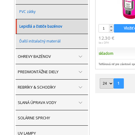
PVC zátky
Lepidlá a čističe bazénov
Vložiť
12.30 €
Ďalší inštalačný materiál
bez DPH
skladom
OHREVY BAZÉNOV
Teflónová niť pre závitové s
PREDMONTÁŽNE DIELY
1
REBRÍKY & SCHODÍKY
SLANÁ ÚPRAVA VODY
SOLÁRNE SPRCHY
UV LAMPY