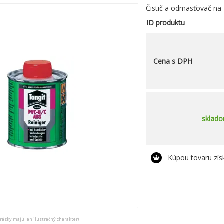
Čistič a odmasťovač na 
ID produktu
Cena s DPH
sklad
Kúpou tovaru zí
brázky majú len ilustračný charakter)