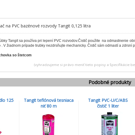
ač na PVC bazénové rozvody Tangit 0,125 litra
rúbky Tangit sa používa pri lepení PVC rozvodov.Čistič použite na odmastnenie obi
 .
V žiadnom prípade trubky nezdrsňujte mechanicky.
Čistič sám odmastí a zdrsní p
echovka so štetcom
(vyhradzujeme si právo meniť tieto popisy a špecifikácie 
Podobné produkty
dlo 125
Tangit teflónová tesniaca
Tangit PVC-U/C/ABS
niť 80 m
čistič 1 liter