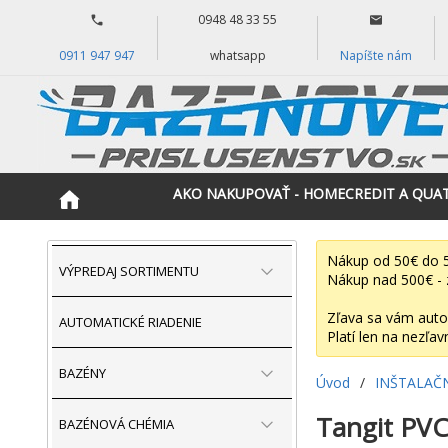
0948 48 33 55
0911 947 947
whatsapp
Napíšte nám
AKO NAKUPOVAŤ - HOMECREDIT A QUA
Nákup od 50€ do 5
VÝPREDAJ SORTIMENTU
Nákup nad 500€ - 
Zľava sa vám auto
AUTOMATICKÉ RIADENIE
Platí len na nezľav
BAZÉNY
Úvod
/
INŠTALAČ
Tangit PVC-
BAZÉNOVÁ CHÉMIA