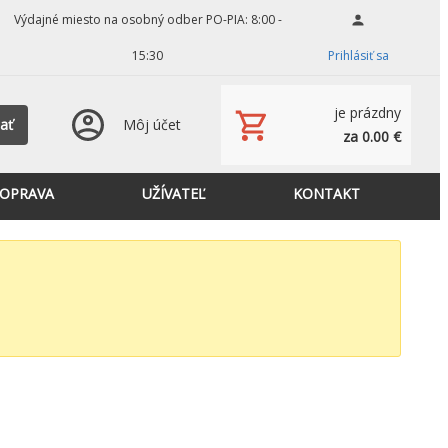
Výdajné miesto na osobný odber PO-PIA: 8:00 -
15:30
Prihlásiť sa
je prázdny
ať
Môj účet
za 0.00 €
OPRAVA
UŽÍVATEĽ
KONTAKT