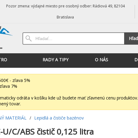
Pozor zmena: výdajné miesto pre osobný odber: Rádiová 49, 82104
Bratislava
Hľad
TRO
RADY A TIPY
O NÁS
D
00€ - zľava 5%
zľava 7%
maticky odráta v košíku kde už budete mať zľavnenú cenu produktov.
nený tovar.
NÝ MATERIÁL
/
Lepidlá a čističe bazénov
U/C/ABS čistič 0,125 litra