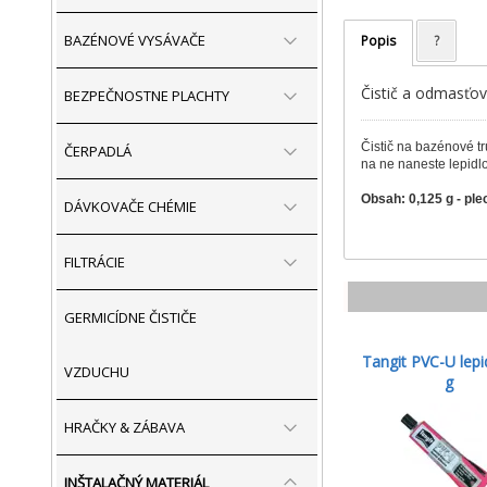
BAZÉNOVÉ VYSÁVAČE
Popis
?
Čistič a odmasťov
BEZPEČNOSTNE PLACHTY
Čistič na bazénové t
ČERPADLÁ
na ne naneste lepidlo
Obsah: 0,125 g - pl
DÁVKOVAČE CHÉMIE
FILTRÁCIE
GERMICÍDNE ČISTIČE
Tangit PVC-U lepi
VZDUCHU
g
HRAČKY & ZÁBAVA
INŠTALAČNÝ MATERIÁL