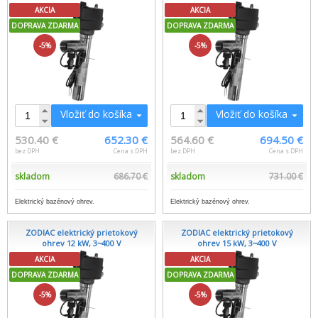
AKCIA
AKCIA
DOPRAVA ZDARMA
DOPRAVA ZDARMA
-5%
-5%
Vložiť do košíka
Vložiť do košíka
530.40 €
652.30 €
564.60 €
694.50 €
bez DPH
Cena s DPH
bez DPH
Cena s DPH
skladom
686.70 €
skladom
731.00 €
Elektrický bazénový ohrev.
Elektrický bazénový ohrev.
ZODIAC elektrický prietokový
ZODIAC elektrický prietokový
ohrev 12 kW, 3~400 V
ohrev 15 kW, 3~400 V
AKCIA
AKCIA
DOPRAVA ZDARMA
DOPRAVA ZDARMA
-5%
-5%