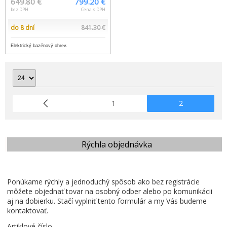
649.80 €
799.20 €
bez DPH
Cena s DPH
do 8 dní
841.30 €
Elektrický bazénový ohrev.
1
2
Rýchla objednávka
Ponúkame rýchly a jednoduchý spôsob ako bez registrácie
môžete objednať tovar na osobný odber alebo po komunikácii
aj na dobierku. Stačí vyplniť tento formulár a my Vás budeme
kontaktovať.
Artiklové číslo