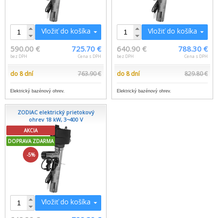
Vložiť do košíka
Vložiť do košíka
590.00 €
725.70 €
640.90 €
788.30 €
bez DPH
Cena s DPH
bez DPH
Cena s DPH
do 8 dní
763.90 €
do 8 dní
829.80 €
Elektrický bazénový ohrev.
Elektrický bazénový ohrev.
ZODIAC elektrický prietokový
ohrev 18 kW, 3~400 V
AKCIA
DOPRAVA ZDARMA
-5%
Vložiť do košíka