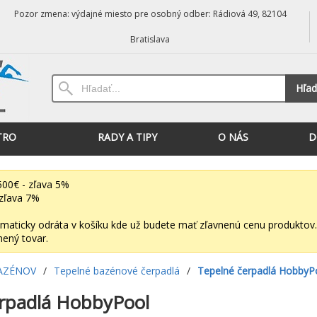
Pozor zmena: výdajné miesto pre osobný odber: Rádiová 49, 82104
Bratislava
Hľad
TRO
RADY A TIPY
O NÁS
D
00€ - zľava 5%
zľava 7%
maticky odráta v košíku kde už budete mať zľavnenú cenu produktov.
nený tovar.
AZÉNOV
/
Tepelné bazénové čerpadlá
/
Tepelné čerpadlá HobbyP
rpadlá HobbyPool