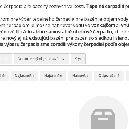
 čerpadlá pre bazény rôznych veľkostí.
Tepelné čerpadlá
pr
trom
pre výber tepelného čerpadla pre bazén je
objem vody 
ým čerpadlom je možné nahrievať vodu vo
vonkajšom
aj
vn
énovú filtráciu alebo samostatné obehové čerpadlo,
ktoré z
pre
nový aj už existujúci
bazén, pre bazén so
sladkou i slano
e výberu čerpadla sme zoradili výkony čerpadiel podľa obj
pätie
Doporučený objem bazénov
Kryt
dné
Najlacnejšie
Najdrahšie
Najnovšie
Odporúčané