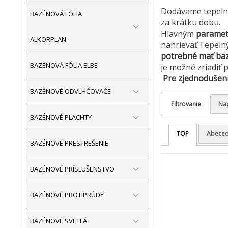
Dodávame tepelné
BAZÉNOVÁ FÓLIA
za krátku dobu.
Hlavným
parame
ALKORPLAN
nahrievať.Tepeln
potrebné mať baz
BAZÉNOVÁ FÓLIA ELBE
je možné zriadiť 
Pre zjednodušeni
BAZÉNOVÉ ODVLHČOVAČE
Filtrovanie
Na
BAZÉNOVÉ PLACHTY
TOP
Abece
BAZÉNOVÉ PRESTREŠENIE
BAZÉNOVÉ PRÍSLUŠENSTVO
BAZÉNOVÉ PROTIPRÚDY
BAZÉNOVÉ SVETLÁ