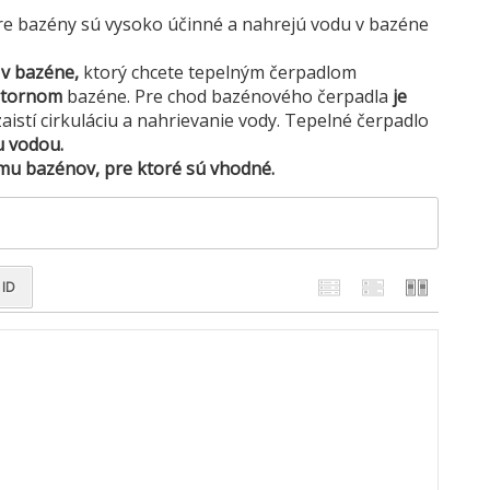
e bazény sú vysoko účinné a nahrejú vodu v bazéne
v bazéne,
ktorý chcete tepelným čerpadlom
útornom
bazéne. Pre chod bazénového čerpadla
je
aistí cirkuláciu a nahrievanie vody. Tepelné čerpadlo
u vodou.
emu bazénov, pre ktoré sú vhodné.
ID