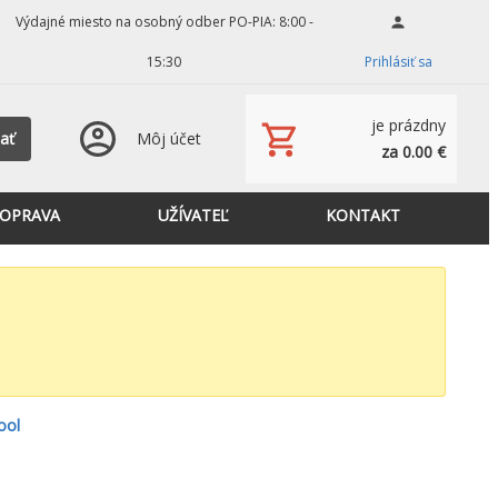
Výdajné miesto na osobný odber PO-PIA: 8:00 -
15:30
Prihlásiť sa
je prázdny
ať
Môj účet
za 0.00 €
OPRAVA
UŽÍVATEĽ
KONTAKT
ool