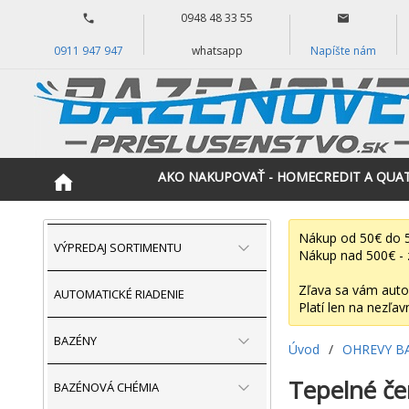
0948 48 33 55
0911 947 947
whatsapp
Napíšte nám
AKO NAKUPOVAŤ - HOMECREDIT A QUA
Nákup od 50€ do 5
VÝPREDAJ SORTIMENTU
Nákup nad 500€ - 
Zľava sa vám auto
AUTOMATICKÉ RIADENIE
Platí len na nezľav
BAZÉNY
Úvod
/
OHREVY B
Tepelné če
BAZÉNOVÁ CHÉMIA