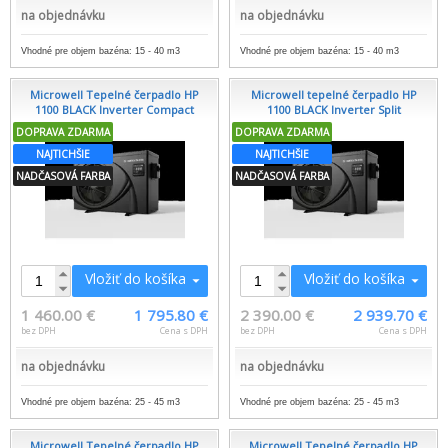
na objednávku
na objednávku
Vhodné pre objem bazéna: 15 - 40 m3
Vhodné pre objem bazéna: 15 - 40 m3
Microwell Tepelné čerpadlo HP
Microwell tepelné čerpadlo HP
1100 BLACK Inverter Compact
1100 BLACK Inverter Split
DOPRAVA ZDARMA
DOPRAVA ZDARMA
NAJTICHŠIE
NAJTICHŠIE
NADČASOVÁ FARBA
NADČASOVÁ FARBA
Vložiť do košíka
Vložiť do košíka
1 460.00 €
1 795.80 €
2 390.00 €
2 939.70 €
bez DPH
Cena s DPH
bez DPH
Cena s DPH
na objednávku
na objednávku
Vhodné pre objem bazéna: 25 - 45 m3
Vhodné pre objem bazéna: 25 - 45 m3
Microwell Tepelné čerpadlo HP
Microwell Tepelné čerpadlo HP