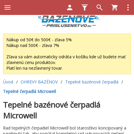
Nákup od 50€ do 500€ - zľava 5%
Nákup nad 500€ - zľava 7%
Zľava sa vám automaticky odráta v košíku kde už budete mať
zľavnenú cenu produktov.
Platí len na nezľavnený tovar.
Úvod
/
OHREVY BAZÉNOV
/
Tepelné bazénové čerpadlá
/
Tepelné čerpadlá Microwell
Tepelné bazénové čerpadlá
Microwell
Rad tepelných čerpadiel Microwell bol starostlivo koncipovaný a
navrhnutý tak, aby ponúkal kompletný rad vykurovacích riešení,