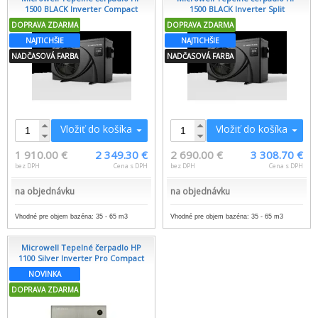
1500 BLACK Inverter Compact
1500 BLACK Inverter Split
DOPRAVA ZDARMA
DOPRAVA ZDARMA
NAJTICHŠIE
NAJTICHŠIE
NADČASOVÁ FARBA
NADČASOVÁ FARBA
Vložiť do košíka
Vložiť do košíka
1 910.00 €
2 349.30 €
2 690.00 €
3 308.70 €
bez DPH
Cena s DPH
bez DPH
Cena s DPH
na objednávku
na objednávku
Vhodné pre objem bazéna: 35 - 65 m3
Vhodné pre objem bazéna: 35 - 65 m3
Microwell Tepelné čerpadlo HP
1100 Silver Inverter Pro Compact
NOVINKA
DOPRAVA ZDARMA