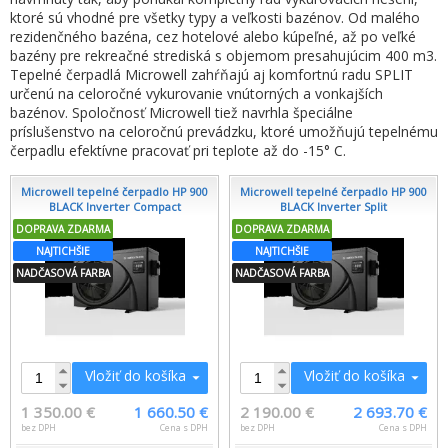
ktoré sú vhodné pre všetky typy a veľkosti bazénov. Od malého
rezidenčného bazéna, cez hotelové alebo kúpeľné, až po veľké
bazény pre rekreačné strediská s objemom presahujúcim 400 m3.
Tepelné čerpadlá Microwell zahŕňajú aj komfortnú radu SPLIT
určenú na celoročné vykurovanie vnútorných a vonkajších
bazénov. Spoločnosť Microwell tiež navrhla špeciálne
príslušenstvo na celoročnú prevádzku, ktoré umožňujú tepelnému
čerpadlu efektívne pracovať pri teplote až do -15° C.
Microwell tepelné čerpadlo HP 900
Microwell tepelné čerpadlo HP 900
BLACK Inverter Compact
BLACK Inverter Split
DOPRAVA ZDARMA
DOPRAVA ZDARMA
NAJTICHŠIE
NAJTICHŠIE
NADČASOVÁ FARBA
NADČASOVÁ FARBA
Vložiť do košíka
Vložiť do košíka
1 350.00 €
1 660.50 €
2 190.00 €
2 693.70 €
bez DPH
Cena s DPH
bez DPH
Cena s DPH