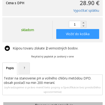
28.90 €
Cena s DPH
Vypočítať splátku
skladom
Vložiť do košíka
Kúpou tovaru získate
2
vernostných bodov.
Recyklačný poplatok je zarátaný v cene
Popis
?
Tester na stanovenie pH a voľného chlóru metódou DPD.
obsah postačí na min 200 meraní.
(vyhradzujeme si právo meniť tieto popisy a špecifikácie bez predošlého
upozornenia)