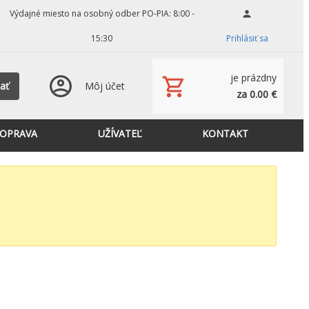
Výdajné miesto na osobný odber PO-PIA: 8:00 -
15:30
Prihlásiť sa
je prázdny
ať
Môj účet
za 0.00 €
OPRAVA
UŽÍVATEĽ
KONTAKT