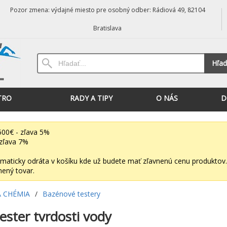
Pozor zmena: výdajné miesto pre osobný odber: Rádiová 49, 82104
Bratislava
Hľad
TRO
RADY A TIPY
O NÁS
D
00€ - zľava 5%
zľava 7%
maticky odráta v košíku kde už budete mať zľavnenú cenu produktov.
nený tovar.
 CHÉMIA
/
Bazénové testery
ester tvrdosti vody