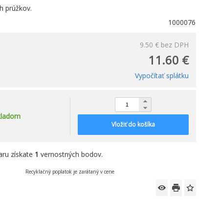
h prúžkov.
1000076
9.50 €
bez DPH
11.60 €
Vypočítať splátku
kladom
Vložiť do košíka
aru získate
1
vernostných bodov.
Recyklačný poplatok je zarátaný v cene