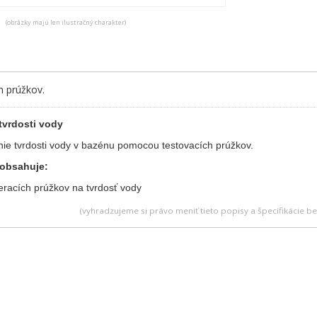
(obrázky majú len ilustračný charakter)
h prúžkov.
tvrdosti vody
nie tvrdosti vody v bazénu pomocou testovacích prúžkov.
 obsahuje:
racích prúžkov na tvrdosť vody
(vyhradzujeme si právo meniť tieto popisy a špecifikácie 