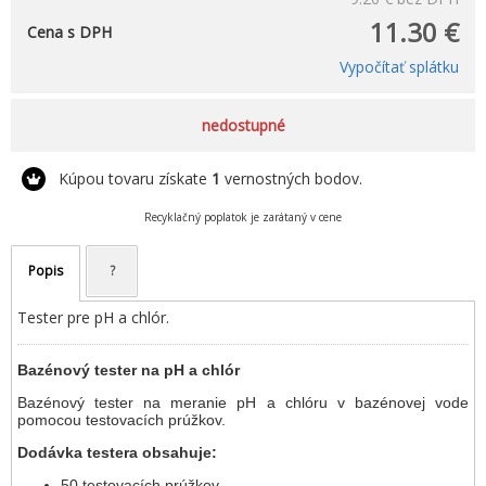
11.30 €
Cena s DPH
Vypočítať splátku
nedostupné
Kúpou tovaru získate
1
vernostných bodov.
Recyklačný poplatok je zarátaný v cene
Popis
?
Tester pre pH a chlór.
Bazénový tester na pH a chlór
Bazénový tester na meranie pH a chlóru v bazénovej vode
pomocou testovacích prúžkov.
Dodávka testera obsahuje:
50 testovacích prúžkov