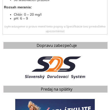
Rozsah merania:
Chlór: 0 – 20 mg/l
pH: 6 – 9
(vyhradzujeme si právo meniť tieto popisy a špecifikácie bez predošlého
upozornenia)
Dopravu zabezpečuje
Predaj na splátky