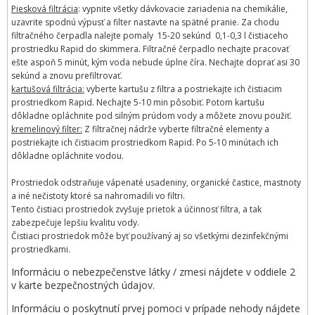
Piesková filtrácia
: vypnite všetky dávkovacie zariadenia na chemikálie,
uzavrite spodnú výpusť a filter nastavte na spätné pranie. Za chodu
filtračného čerpadla nalejte pomaly 15-20 sekúnd 0,1-0,3 l čistiaceho
prostriedku Rapid do skimmera. Filtračné čerpadlo nechajte pracovať
ešte aspoň 5 minút, kým voda nebude úplne číra. Nechajte doprať asi 30
sekúnd a znovu prefiltrovať.
kartušová filtrácia:
vyberte kartušu z filtra a postriekajte ich čistiacim
prostriedkom Rapid. Nechajte 5-10 min pôsobiť. Potom kartušu
dôkladne opláchnite pod silným prúdom vody a môžete znovu použiť.
kremelinový filter:
Z filtračnej nádrže vyberte filtračné elementy a
postriekajte ich čistiacim prostriedkom Rapid. Po 5-10 minútach ich
dôkladne opláchnite vodou.
Prostriedok odstraňuje vápenaté usadeniny, organické častice, mastnoty
a iné nečistoty ktoré sa nahromadili vo filtri.
Tento čistiaci prostriedok zvyšuje prietok a účinnosť filtra, a tak
zabezpečuje lepšiu kvalitu vody.
Čistiaci prostriedok môže byť používaný aj so všetkými dezinfekčnými
prostriedkami.
Informáciu o nebezpečenstve látky / zmesi nájdete v oddiele 2
v karte bezpečnostných údajov.
Informáciu o poskytnutí prvej pomoci v prípade nehody nájdete