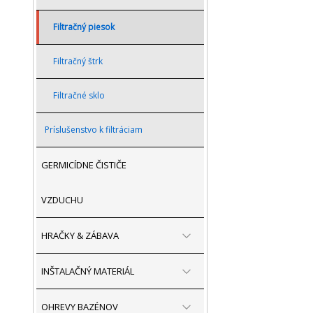
Filtračný piesok
Filtračný štrk
Filtračné sklo
Príslušenstvo k filtráciam
GERMICÍDNE ČISTIČE
VZDUCHU
HRAČKY & ZÁBAVA
INŠTALAČNÝ MATERIÁL
OHREVY BAZÉNOV