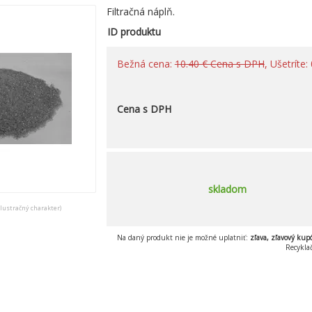
Filtračná náplň.
ID produktu
Bežná cena:
10.40 € Cena s DPH
, Ušetríte
Cena s DPH
skladom
ilustračný charakter)
Na daný produkt nie je možné uplatniť:
zľava, zľavový kup
Recykla