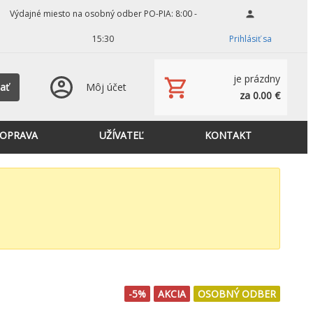
Výdajné miesto na osobný odber PO-PIA: 8:00 -
15:30
Prihlásiť sa
je prázdny
ať
Môj účet
za 0.00 €
OPRAVA
UŽÍVATEĽ
KONTAKT
-5%
AKCIA
OSOBNÝ ODBER