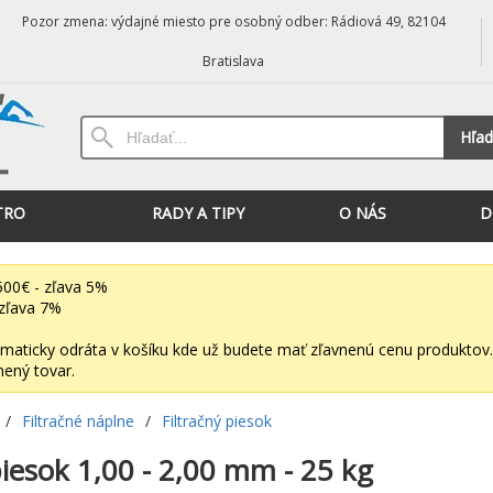
Pozor zmena: výdajné miesto pre osobný odber: Rádiová 49, 82104
Bratislava
Hľad
TRO
RADY A TIPY
O NÁS
D
00€ - zľava 5%
zľava 7%
maticky odráta v košíku kde už budete mať zľavnenú cenu produktov.
nený tovar.
/
Filtračné náplne
/
Filtračný piesok
piesok 1,00 - 2,00 mm - 25 kg