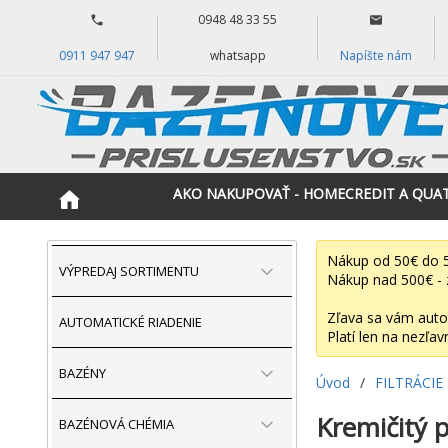
0948 48 33 55
0911 947 947
whatsapp
Napíšte nám
AKO NAKUPOVAŤ - HOMECREDIT A QUA
Nákup od 50€ do 5
VÝPREDAJ SORTIMENTU
Nákup nad 500€ - 
Zľava sa vám auto
AUTOMATICKÉ RIADENIE
Platí len na nezľav
BAZÉNY
Úvod
/
FILTRÁCIE
Kremičitý 
BAZÉNOVÁ CHÉMIA