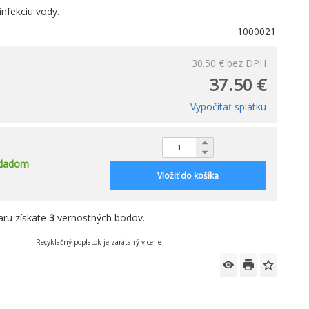
infekciu vody.
1000021
30.50 €
bez DPH
37.50 €
Vypočítať splátku
kladom
Vložiť do košíka
aru získate
3
vernostných bodov.
Recyklačný poplatok je zarátaný v cene