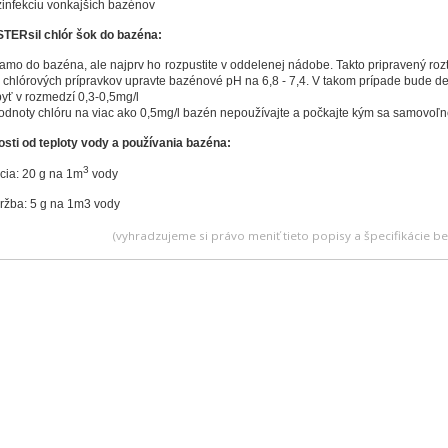
zinfekciu vonkajších bazénov
TERsil chlór šok do bazéna:
iamo do bazéna, ale najprv ho rozpustite v oddelenej nádobe. Takto pripravený roz
tím chlórových prípravkov upravte bazénové pH na 6,8 - 7,4. V takom prípade bude d
byť v rozmedzí 0,3-0,5mg/l
odnoty chlóru na viac ako 0,5mg/l bazén nepoužívajte a počkajte kým sa samovoľn
sti od teploty vody a používania bazéna:
3
cia: 20 g na 1m
vody
ržba: 5 g na 1m3 vody
(vyhradzujeme si právo meniť tieto popisy a špecifikácie 