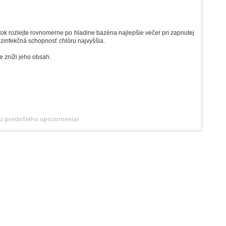
tok rozlejte rovnomerne po hladine bazéna najlepšie večer pri zapnutej
ezinfekčná schopnosť chlóru najvyššia.
e zníži jeho obsah.
bez predošlého upozornenia)