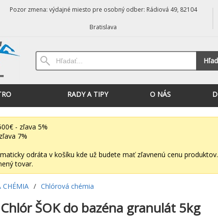
Pozor zmena: výdajné miesto pre osobný odber: Rádiová 49, 82104
Bratislava
Hľad
TRO
RADY A TIPY
O NÁS
D
00€ - zľava 5%
zľava 7%
maticky odráta v košíku kde už budete mať zľavnenú cenu produktov.
nený tovar.
 CHÉMIA
/
Chlórová chémia
Chlór ŠOK do bazéna granulát 5kg