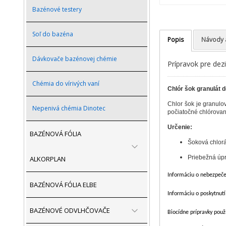
Bazénové testery
Soľ do bazéna
Popis
Návody 
Dávkovače bazénovej chémie
Prípravok pre dezi
Chémia do vírivých vaní
Chlór šok granulát 
Chlor šok je granulo
Nepenivá chémia Dinotec
počiatočné chlórovani
Určenie:
BAZÉNOVÁ FÓLIA
Šoková chlor
Priebežná úp
ALKORPLAN
Informáciu o nebezpečen
BAZÉNOVÁ FÓLIA ELBE
Informáciu o poskytnutí
BAZÉNOVÉ ODVLHČOVAČE
Biocídne prípravky použ