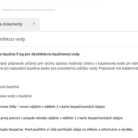
(obrázky majú len ilustračný charakter)
a dokumenty
?
nfekciu vody.
do bazéna 5 kg pre dezinfekciu bazénovej vody
vaný prípravok určený pre rýchlu úpravu hodnoty chlóru v bazénovej vode pri náh
e pri napustení bazéna alebo pre pravideľnú údržbu vody. Prípravok má baktericídne
ácia bazéna
rava vody v bazéne
stve látky / zmesi nájdete v oddiele 2 v karte bezpečnostných údajov.
 prvej pomoci v prípade nehody nájdete v oddiele 1 v karte bezpečnostných údajov.
ívajte bezpečne. Pred použitím si vždy prečítajte údaje na etikete a informácie o výrobku.