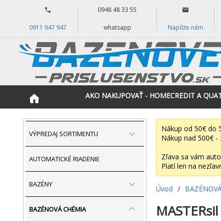
0948 48 33 55
0911 947 947
whatsapp
Napíšte nám
AKO NAKUPOVAŤ - HOMECREDIT A QUA
Nákup od 50€ do 5
VÝPREDAJ SORTIMENTU
Nákup nad 500€ - 
Zľava sa vám auto
AUTOMATICKÉ RIADENIE
Platí len na nezľav
BAZÉNY
Úvod
/
BAZÉNOVÁ
MASTERsil 
BAZÉNOVÁ CHÉMIA