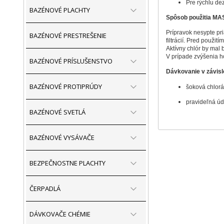
Pre rýchlu de
BAZÉNOVÉ PLACHTY
Spôsob použitia MAS
Prípravok nesypte pr
BAZÉNOVÉ PRESTREŠENIE
filtrácií. Pred použi
Aktívny chlór by mal 
V prípade zvýšenia h
BAZÉNOVÉ PRÍSLUŠENSTVO
Dávkovanie v závislo
BAZÉNOVÉ PROTIPRÚDY
šoková chlorá
pravideľná úd
BAZÉNOVÉ SVETLÁ
BAZÉNOVÉ VYSÁVAČE
BEZPEČNOSTNE PLACHTY
ČERPADLÁ
DÁVKOVAČE CHÉMIE