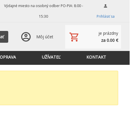
Výdajné miesto na osobný odber PO-PIA: 8:00 -
15:30
Prihlásiť sa
je prázdny
ať
Môj účet
za 0.00 €
OPRAVA
UŽÍVATEĽ
KONTAKT