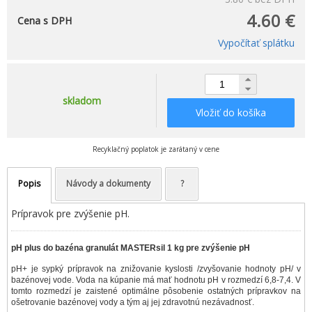
4.60 €
Cena s DPH
Vypočítať splátku
skladom
Vložiť do košíka
Recyklačný poplatok je zarátaný v cene
Popis
Návody a dokumenty
?
Prípravok pre zvýšenie pH.
pH plus do bazéna granulát MASTERsil 1 kg pre zvýšenie pH
pH+ je sypký prípravok na znižovanie kyslosti /zvyšovanie hodnoty pH/ v
bazénovej vode. Voda na kúpanie má mať hodnotu pH v rozmedzí 6,8-7,4. V
tomto rozmedzí je zaistené optimálne pôsobenie ostatných prípravkov na
ošetrovanie bazénovej vody a tým aj jej zdravotnú nezávadnosť.