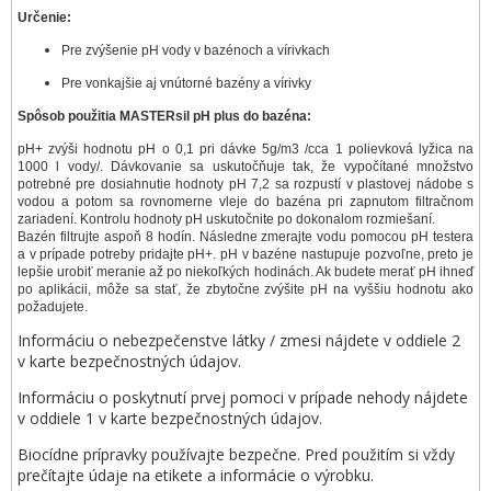
Určenie:
Pre zvýšenie pH vody v bazénoch a vírivkach
Pre vonkajšie aj vnútorné bazény a vírivky
Spôsob použitia MASTERsil pH plus do bazéna:
pH+ zvýši hodnotu pH o 0,1 pri dávke 5g/m3 /cca 1 polievková lyžica na
1000 l vody/. Dávkovanie sa uskutočňuje tak, že vypočítané množstvo
potrebné pre dosiahnutie hodnoty pH 7,2 sa rozpustí v plastovej nádobe s
vodou a potom sa rovnomerne vleje do bazéna pri zapnutom filtračnom
zariadení. Kontrolu hodnoty pH uskutočnite po dokonalom rozmiešaní.
Bazén filtrujte aspoň 8 hodín. Následne zmerajte vodu pomocou pH testera
a v prípade potreby pridajte pH+. pH v bazéne nastupuje pozvoľne, preto je
lepšie urobiť meranie až po niekoľkých hodinách. Ak budete merať pH ihneď
po aplikácii, môže sa stať, že zbytočne zvýšite pH na vyššiu hodnotu ako
požadujete.
Informáciu o nebezpečenstve látky / zmesi nájdete v oddiele 2
v karte bezpečnostných údajov.
Informáciu o poskytnutí prvej pomoci v prípade nehody nájdete
v oddiele 1 v karte bezpečnostných údajov.
Biocídne prípravky používajte bezpečne. Pred použitím si vždy
prečítajte údaje na etikete a informácie o výrobku.