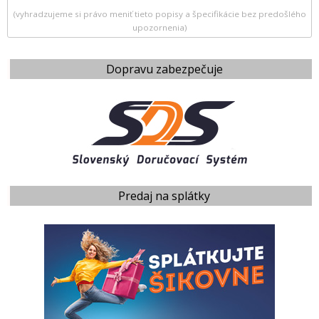
(vyhradzujeme si právo meniť tieto popisy a špecifikácie bez predošlého
upozornenia)
Dopravu zabezpečuje
Predaj na splátky