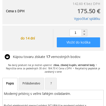
142.60 €
bez DPH
175.50 €
Cena s DPH
Vypočítať splátku
do 14 dní
Vložiť do košíka
Kúpou tovaru získate
17
vernostných bodov.
Na daný produkt nie je možné uplatniť:
zľava, zľavový kupón, vernostné body
Najnižšia cena za posledných 30 dní: 184.70 € Cena s DPH
Recyklačný poplatok je
zarátaný v cene
Popis
Príslušenstvo
?
Moderný prístroj s veľmi ľahkým ovládaním.
Ručný elektronický merací prístroj SCUBA II je moderný prístroj s