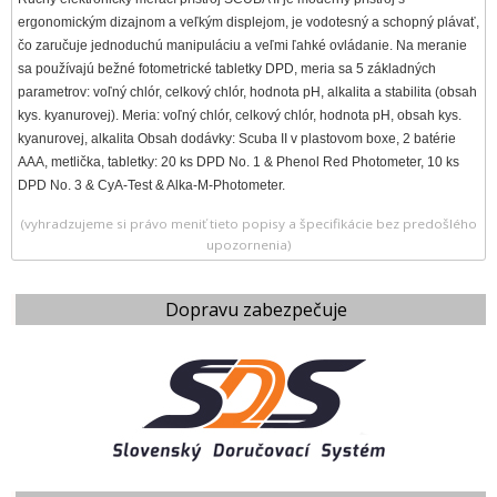
ergonomickým dizajnom a veľkým displejom, je vodotesný a schopný plávať,
čo zaručuje jednoduchú manipuláciu a veľmi ľahké ovládanie. Na meranie
sa používajú bežné fotometrické tabletky DPD, meria sa 5 základných
parametrov: voľný chlór, celkový chlór, hodnota pH, alkalita a stabilita (obsah
kys. kyanurovej). Meria: voľný chlór, celkový chlór, hodnota pH, obsah kys.
kyanurovej, alkalita Obsah dodávky: Scuba II v plastovom boxe, 2 batérie
AAA, metlička, tabletky: 20 ks DPD No. 1 & Phenol Red Photometer, 10 ks
DPD No. 3 & CyA-Test & Alka-M-Photometer.
(vyhradzujeme si právo meniť tieto popisy a špecifikácie bez predošlého
upozornenia)
Dopravu zabezpečuje