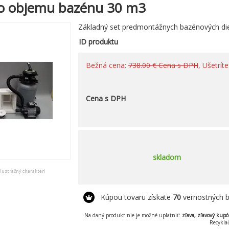
 do objemu bazénu 30 m3
Základný set predmontážnych bazénových dielo
ID produktu
Bežná cena:
738.00 € Cena s DPH
, Ušetrít
Cena s DPH
skladom
ilustračný charakter)
Kúpou tovaru získate
70
vernostných 
Na daný produkt nie je možné uplatniť:
zľava, zľavový kup
Recykla