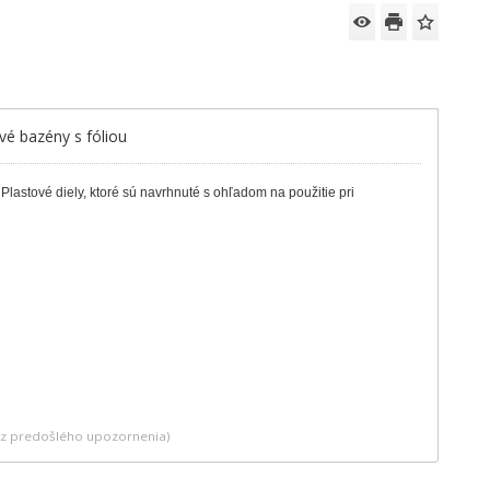
vé bazény s fóliou
astové diely, ktoré sú navrhnuté s ohľadom na použitie pri
bez predošlého upozornenia)