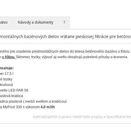
nstvo
Návody a dokumenty
?
montážnych bazénových dielov vrátane pieskovej filtrácie pre betóno
ného pre osadenie predmontážnych dielov do telesa betónového bazénu s fóliou. Pl
ch
s fóliou.
Skimmer, trysky, výpusť aj svetlo obsahujú potrebné príruby a tesnenia.
bsahuje:
er 17,5 l
né trysky
 kruhová
svetlo LED PAR 56
lastová krabica
adica plastová ( medzi svetlom a krabicou)
ácia MyPool 330 s výkonom
4,0 m3/h
(vyhradzujeme si právo meniť tieto popisy a špecifikácie 