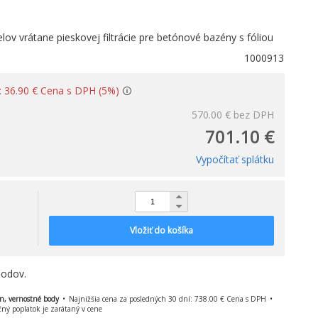
v vrátane pieskovej filtrácie pre betónové bazény s fóliou
1000913
e: 36.90 € Cena s DPH (5%)
570.00 €
bez DPH
701.10 €
Vypočítať splátku
Vložiť do košíka
bodov.
ón, vernostné body
Najnižšia cena za posledných 30 dní: 738.00 € Cena s DPH
čný poplatok je zarátaný v cene