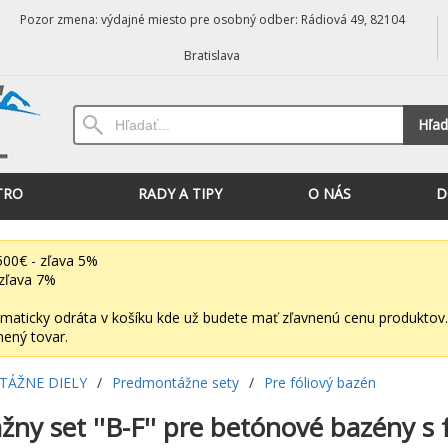
Pozor zmena: výdajné miesto pre osobný odber: Rádiová 49, 82104
Bratislava
Hľad
TRO
RADY A TIPY
O NÁS
D
00€ - zľava 5%
zľava 7%
maticky odráta v košíku kde už budete mať zľavnenú cenu produktov.
nený tovar.
ÁŽNE DIELY
/
Predmontážne sety
/
Pre fóliový bazén
ny set ''B-F'' pre betónové bazény s f