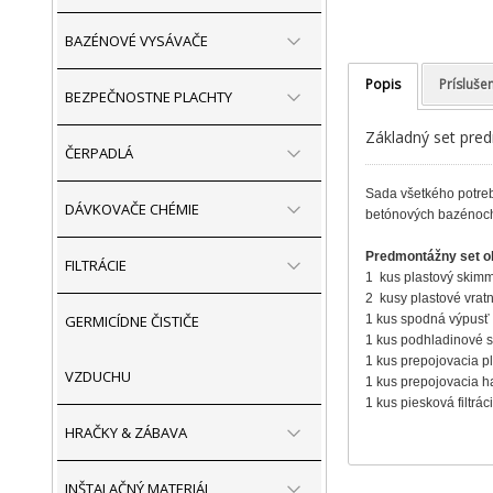
BAZÉNOVÉ VYSÁVAČE
Popis
Prísluše
BEZPEČNOSTNE PLACHTY
Základný set pred
ČERPADLÁ
Sada všetkého potreb
DÁVKOVAČE CHÉMIE
betónových bazéno
Predmontážny set o
FILTRÁCIE
1 kus plastový skimm
2 kusy plastové vrat
GERMICÍDNE ČISTIČE
1 kus spodná výpusť
1 kus podhladinové 
1 kus prepojovacia p
VZDUCHU
1 kus prepojovacia h
1 kus piesková filtr
HRAČKY & ZÁBAVA
INŠTALAČNÝ MATERIÁL