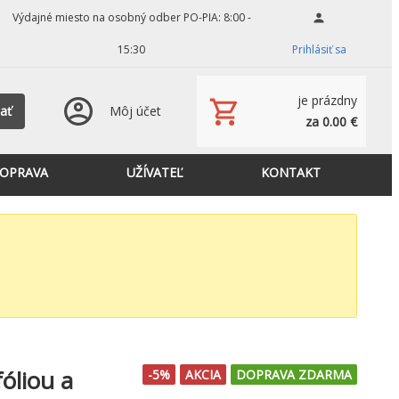
Výdajné miesto na osobný odber PO-PIA: 8:00 -
15:30
Prihlásiť sa
je prázdny
ať
Môj účet
za 0.00 €
OPRAVA
UŽÍVATEĽ
KONTAKT
óliou a
-5%
AKCIA
DOPRAVA ZDARMA