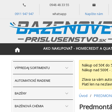
0948 48 33 55
0911 947 947
whatsapp
Napíšte nám
AKO NAKUPOVAŤ - HOMECREDIT A QUA
Nákup od 50€ do 5
VÝPREDAJ SORTIMENTU
Nákup nad 500€ - 
Zľava sa vám auto
AUTOMATICKÉ RIADENIE
Platí len na nezľav
BAZÉNY
Úvod
/
PREDMONT
Predmontáž
BAZÉNOVÁ CHÉMIA