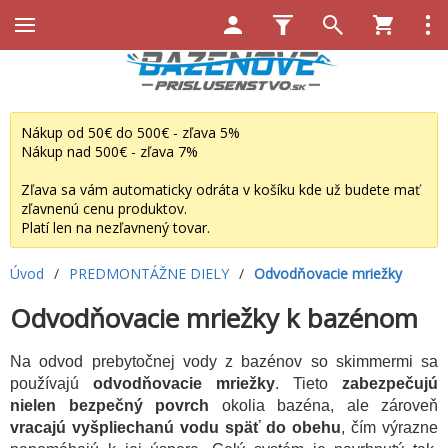
Nákup od 50€ do 500€ - zľava 5%
Nákup nad 500€ - zľava 7%
Zľava sa vám automaticky odráta v košíku kde už budete mať
zľavnenú cenu produktov.
Platí len na nezľavnený tovar.
Úvod
/
PREDMONTÁŽNE DIELY
/
Odvodňovacie mriežky
Odvodňovacie mriežky k bazénom
Na odvod prebytočnej vody z bazénov so skimmermi sa
používajú
odvodňovacie mriežky
. Tieto
zabezpečujú
nielen bezpečný povrch
okolia bazéna, ale zároveň
vracajú vyšpliechanú vodu späť do obehu
, čím výrazne