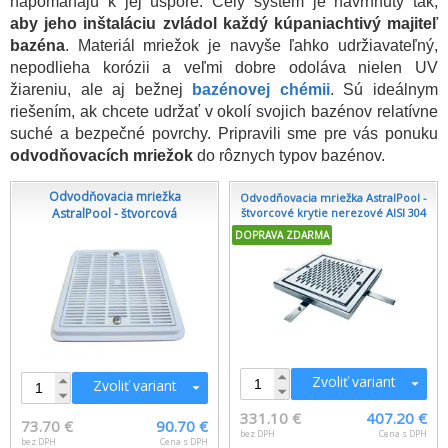
napomáhajú k jej úspore. Celý systém je navrhnutý tak,
aby jeho inštaláciu zvládol každý kúpaniachtivý majiteľ
bazéna
. Materiál mriežok je navyše ľahko udržiavateľný,
nepodlieha korózii a veľmi dobre odoláva nielen UV
žiareniu, ale aj bežnej
bazénovej chémii
. Sú ideálnym
riešením, ak chcete udržať v okolí svojich bazénov relatívne
suché a bezpečné povrchy. Pripravili sme pre vás ponuku
odvodňovacích mriežok
do rôznych typov bazénov.
Odvodňovacia mriežka
Odvodňovacia mriežka AstralPool -
AstralPool - štvorcová
štvorcové krytie nerezové AISI 304
DOPRAVA ZDARMA
Zvoliť variant
Zvoliť variant
331.10 €
407.20 €
73.70 €
90.70 €
bez DPH
Cena s DPH
bez DPH
Cena s DPH