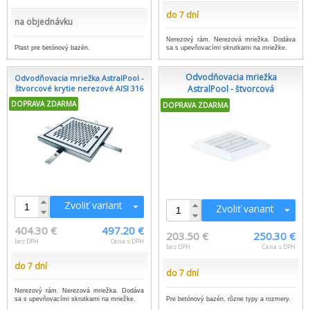
do 7 dní
na objednávku
Nerezový rám. Nerezová mriežka. Dodáva
Plast pre betónový bazén.
sa s upevňovacími skrutkami na mriežke.
Odvodňovacia mriežka
Odvodňovacia mriežka AstralPool -
štvorcové krytie nerezové AISI 316
AstralPool - štvorcová
DOPRAVA ZDARMA
DOPRAVA ZDARMA
Zvoliť variant
Zvoliť variant
404.30 €
497.20 €
203.50 €
250.30 €
bez DPH
Cena s DPH
bez DPH
Cena s DPH
do 7 dní
do 7 dní
Nerezový rám. Nerezová mriežka. Dodáva
Pre betónový bazén, rôzne typy a rozmery.
sa s upevňovacími skrutkami na mriežke.