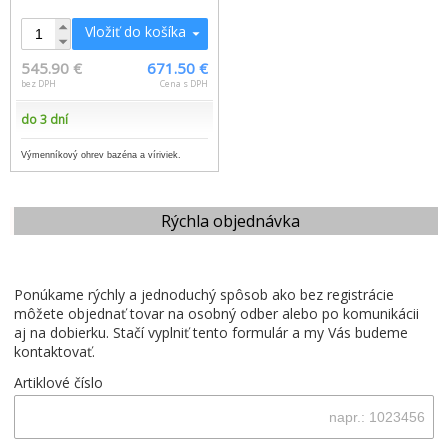
Vložiť do košíka
545.90 €
671.50 €
bez DPH
Cena s DPH
do 3 dní
Výmenníkový ohrev bazéna a víriviek.
Rýchla objednávka
Ponúkame rýchly a jednoduchý spôsob ako bez registrácie
môžete objednať tovar na osobný odber alebo po komunikácii
aj na dobierku. Stačí vyplniť tento formulár a my Vás budeme
kontaktovať.
Artiklové číslo