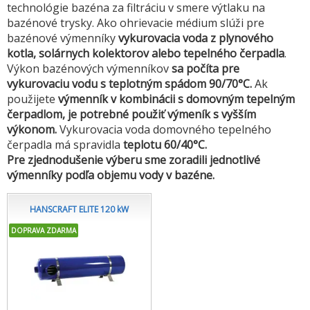
technológie bazéna za filtráciu v smere výtlaku na
bazénové trysky. Ako ohrievacie médium slúži pre
bazénové výmenníky
vykurovacia voda z plynového
kotla,
solárnych kolektorov alebo tepelného čerpadla
.
Výkon bazénových výmenníkov
sa počíta pre
vykurovaciu vodu s teplotným spádom 90/70°C.
Ak
použijete
výmenník v kombinácii s domovným tepelným
čerpadlom, je potrebné použiť výmeník s vyšším
výkonom.
Vykurovacia voda domovného tepelného
čerpadla má spravidla
teplotu 60/40°C.
Pre zjednodušenie výberu sme zoradili jednotlivé
výmenníky podľa objemu vody v bazéne.
HANSCRAFT ELITE 120 kW
DOPRAVA ZDARMA