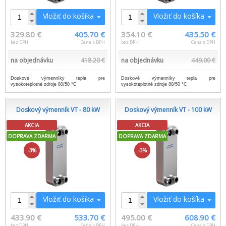
Vložiť do košíka
Vložiť do košíka
329.80 €
405.70 €
354.10 €
435.50 €
bez DPH
Cena s DPH
bez DPH
Cena s DPH
na objednávku
418.20 €
na objednávku
449.00 €
Doskové výmenníky tepla pre
Doskové výmenníky tepla pre
vysokoteplotné zdroje 80/50 °C
vysokoteplotné zdroje 80/50 °C
Doskový výmenník VT - 80 kW
Doskový výmenník VT - 100 kW
AKCIA
AKCIA
DOPRAVA ZDARMA
DOPRAVA ZDARMA
-3%
-3%
Vložiť do košíka
Vložiť do košíka
433.90 €
533.70 €
495.00 €
608.90 €
bez DPH
Cena s DPH
bez DPH
Cena s DPH