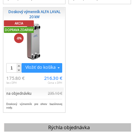
Doskový výmenník ALFA LAVAL
20 kW
AKCIA
DOPRAVA ZDARMA
-8%
Vložiť do košíka
175.80 €
216.30 €
bez DPH
Cena s DPH
na objednávku
235.10 €
Doskový výmenník pre ohrev bazénovej
vody.
Rýchla objednávka