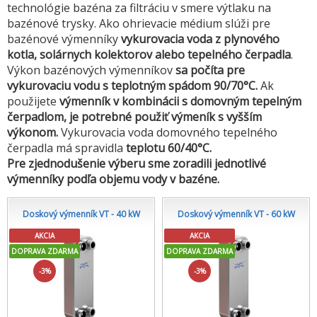
technológie bazéna za filtráciu v smere výtlaku na
bazénové trysky. Ako ohrievacie médium slúži pre
bazénové výmenníky
vykurovacia voda z plynového
kotla,
solárnych kolektorov alebo tepelného čerpadla
.
Výkon bazénových výmenníkov
sa počíta pre
vykurovaciu vodu s teplotným spádom 90/70°C.
Ak
použijete
výmenník v kombinácii s domovným tepelným
čerpadlom, je potrebné použiť výmeník s vyšším
výkonom.
Vykurovacia voda domovného tepelného
čerpadla má spravidla
teplotu 60/40°C.
Pre zjednodušenie výberu sme zoradili jednotlivé
výmenníky podľa objemu vody v bazéne.
Doskový výmenník VT - 40 kW
Doskový výmenník VT - 60 kW
AKCIA
AKCIA
DOPRAVA ZDARMA
DOPRAVA ZDARMA
-3%
-3%