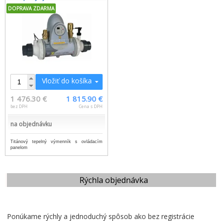
DOPRAVA ZDARMA
Vložiť do košíka
1 476.30 €
1 815.90 €
bez DPH
Cena s DPH
na objednávku
Titánový tepelný výmenník s ovládacím
panelom
Rýchla objednávka
Ponúkame rýchly a jednoduchý spôsob ako bez registrácie