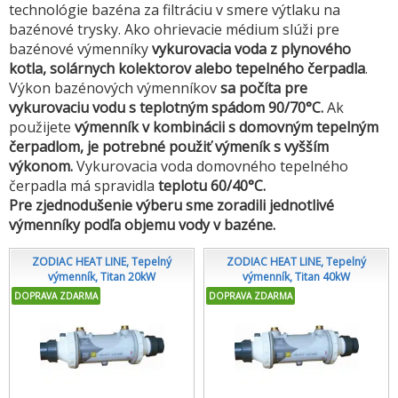
technológie bazéna za filtráciu v smere výtlaku na
bazénové trysky. Ako ohrievacie médium slúži pre
bazénové výmenníky
vykurovacia voda z plynového
kotla,
solárnych kolektorov alebo tepelného čerpadla
.
Výkon bazénových výmenníkov
sa počíta pre
vykurovaciu vodu s teplotným spádom 90/70°C.
Ak
použijete
výmenník v kombinácii s domovným tepelným
čerpadlom, je potrebné použiť výmeník s vyšším
výkonom.
Vykurovacia voda domovného tepelného
čerpadla má spravidla
teplotu 60/40°C.
Pre zjednodušenie výberu sme zoradili jednotlivé
výmenníky podľa objemu vody v bazéne.
ZODIAC HEAT LINE, Tepelný
ZODIAC HEAT LINE, Tepelný
výmenník, Titan 20kW
výmenník, Titan 40kW
DOPRAVA ZDARMA
DOPRAVA ZDARMA