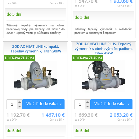
1 547.70 €
1 903.60 €
bez DPH
Cena s DPH
bez DPH
Cena s DPH
do 5 dní
do 5 dní
Titánový tepelný výmenník na ohrev
Titánový tepelný výmenník s ovládacím
bazénovej vody pre bazény od 120m³ do
panelom a obehovým čerpadlom
200m³. Spätný ventil je súčasťou dodávky
ZODIAC HEAT LINE PLUS, Tepelný
ZODIAC HEAT LINE kompakt,
výmenník s obehovým čerpadlom,
Tepelný výmenník, Titan 20kW
Titan 40kW
DOPRAVA ZDARMA
DOPRAVA ZDARMA
Vložiť do košíka
Vložiť do košíka
1 192.70 €
1 467.10 €
1 669.30 €
2 053.20 €
bez DPH
Cena s DPH
bez DPH
Cena s DPH
do 5 dní
do 5 dní