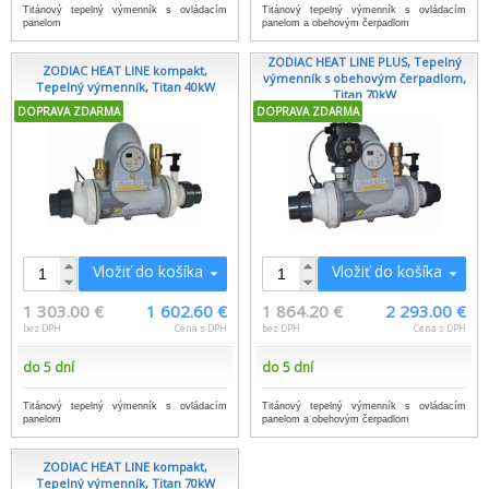
Titánový tepelný výmenník s ovládacím
Titánový tepelný výmenník s ovládacím
panelom
panelom a obehovým čerpadlom
ZODIAC HEAT LINE PLUS, Tepelný
ZODIAC HEAT LINE kompakt,
výmenník s obehovým čerpadlom,
Tepelný výmenník, Titan 40kW
Titan 70kW
DOPRAVA ZDARMA
DOPRAVA ZDARMA
Vložiť do košíka
Vložiť do košíka
1 303.00 €
1 602.60 €
1 864.20 €
2 293.00 €
bez DPH
Cena s DPH
bez DPH
Cena s DPH
do 5 dní
do 5 dní
Titánový tepelný výmenník s ovládacím
Titánový tepelný výmenník s ovládacím
panelom
panelom a obehovým čerpadlom
ZODIAC HEAT LINE kompakt,
Tepelný výmenník, Titan 70kW