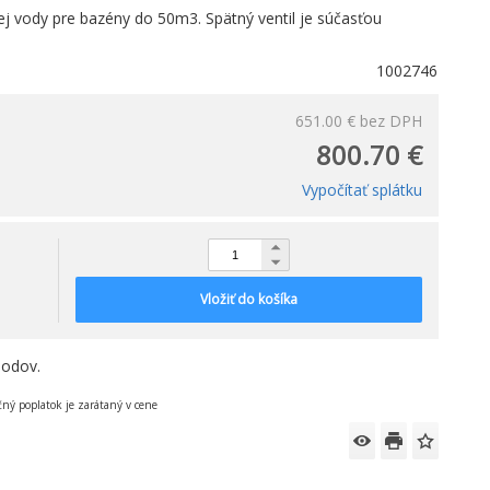
j vody pre bazény do 50m3. Spätný ventil je súčasťou
1002746
651.00 €
bez DPH
800.70 €
Vypočítať splátku
Vložiť do košíka
bodov.
čný poplatok je zarátaný v cene