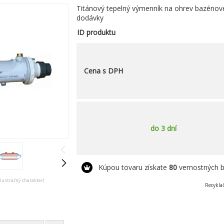
Titánový tepelný výmenník na ohrev bazénove
dodávky
ID produktu
Cena s DPH
do 3 dní
Kúpou tovaru získate
80
vernostných 
ilustračný charakter)
Recykla