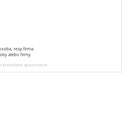
vodov len autorizovaná osoba, resp.firma.
by alebo firmy.
bez predošlého upozornenia)