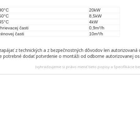
 90°C
20kW
 60°C
8,5kW
 45°C
4kW
hrievacej časti
0,9m³/h
zénovej časti
10m³/h
ôže zapájať z technických a z bezpečnostných dô
e potrebné dodať potvrdenie o montáži od odborne autorizovanej oso
(vyhradzujeme si právo meniť tieto popisy a špecifikácie 