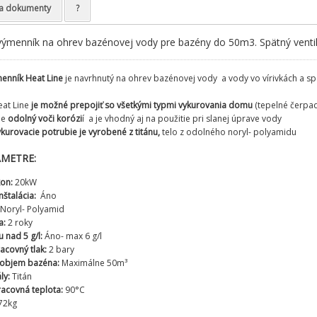
a dokumenty
?
výmenník na ohrev bazénovej vody pre bazény do 50m3. Spätný venti
menník Heat Line
je navrhnutý na ohrev bazénovej vody a vody vo vírivkách a sp
at Line
je možné prepojiť so všetkými typmi vykurovania domu
(tepelné čerpadl
je
odolný voči korózi
í a je vhodný aj na použitie pri slanej úprave vody
ykurovacie potrubie je vyrobené z titánu,
telo z odolného noryl- polyamidu
AMETRE:
kon:
20kW
štalácia:
Áno
Noryl- Polyamid
a:
2 roky
 nad 5 g/l:
Áno- max 6 g/l
acovný tlak:
2 bary
objem bazéna:
Maximálne 50m³
ály:
Titán
acovná teplota:
90°C
72kg