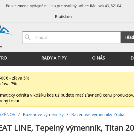
Pozor zmena: výdajné miesto pre osobný odber: Rádiová 49, 82104
Bratislava
Hľad
TRO
RADY A TIPY
O NÁS
D
00€ - zľava 5%
zľava 7%
maticky odráta v košíku kde už budete mať zľavnenú cenu produktov.
nený tovar.
AZÉNOV
/
Bazénové výmenníky
/
Bazénové výmenníky Zodiac
AT LINE, Tepelný výmenník, Titan 2