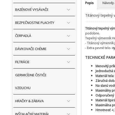
Popis
Návody 
BAZÉNOVÉ VYSÁVAČE
Titánový tepelný 
BEZPEČNOSTNE PLACHTY
Titánový tepelný vý
podobne.
ČERPADLÁ
Tepelný výmenník He
- Titánový výmenník 
- Extra pevné telo-
v
DÁVKOVAČE CHÉMIE
TECHNICKÉ PAR
FILTRÁCIE
Menovitý prí
Jednoduchá in
GERMICÍDNE ČISTIČE
Materiál tela:
Záručná dob
Na slanú vodu
VZDUCHU
Maximálny pr
Odporučený 
Materiál špir
HRAČKY & ZÁBAVA
Maximálna pr
Hmotnosť:
4,
INŠTALAČNÝ MATERIÁL