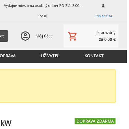
Výdajné miesto na osobný odber PO-PIA: 8:00 -
15:30
Prihlásiť sa
je prázdny
ať
Môj účet
za 0.00 €
OPRAVA
UŽÍVATEĽ
KONTAKT
0kW
DOPRAVA ZDARMA