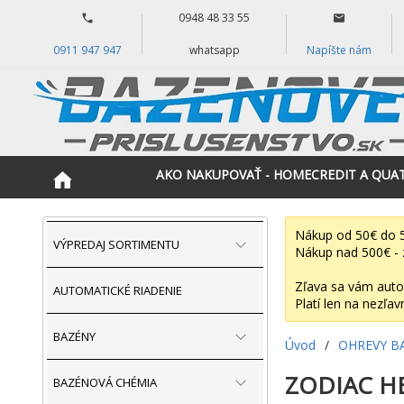
0948 48 33 55
0911 947 947
whatsapp
Napíšte nám
AKO NAKUPOVAŤ - HOMECREDIT A QUA
Nákup od 50€ do 5
VÝPREDAJ SORTIMENTU
Nákup nad 500€ - 
Zľava sa vám auto
AUTOMATICKÉ RIADENIE
Platí len na nezľav
BAZÉNY
Úvod
/
OHREVY B
ZODIAC HE
BAZÉNOVÁ CHÉMIA