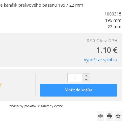
re kanálik prelivového bazénu 195 / 22 mm
1000315
195 mm
22 mm
0.90 €
bez DPH
1.10 €
Vypočítať splátku
í
Vložiť do košíka
Recyklačný poplatok je zarátaný v cene