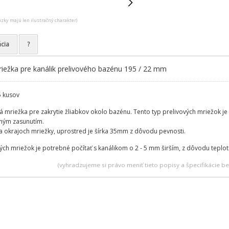
ázky majú len ilustračný charakter)
ácia
?
riežka pre kanálik prelivového bazénu 195 / 22 mm
5 kusov
 mriežka pre zakrytie žliabkov okolo bazénu. Tento typ prelivových mriežok je
chým zasunutím.
a okrajoch mriežky, uprostred je šírka 35mm z dôvodu pevnosti.
vých mriežok je potrebné počítať s kanálikom o 2 - 5 mm širším, z dôvodu teplotn
(vyhradzujeme si právo meniť tieto popisy a špecifikácie 