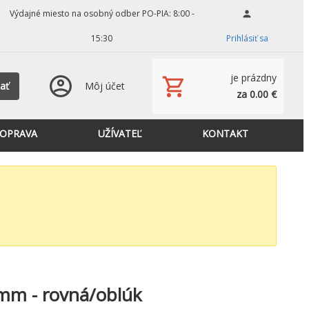
Výdajné miesto na osobný odber PO-PIA: 8:00 -
15:30
Prihlásiť sa
je prázdny
ať
Môj účet
za 0.00 €
OPRAVA
UŽÍVATEĽ
KONTAKT
 mm - rovná/oblúk