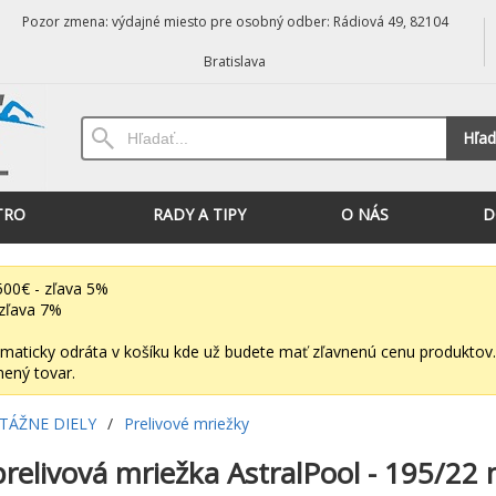
Pozor zmena: výdajné miesto pre osobný odber: Rádiová 49, 82104
Bratislava
Hľad
TRO
RADY A TIPY
O NÁS
D
00€ - zľava 5%
zľava 7%
maticky odráta v košíku kde už budete mať zľavnenú cenu produktov.
nený tovar.
ÁŽNE DIELY
/
Prelivové mriežky
relivová mriežka AstralPool - 195/22