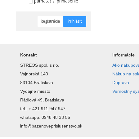
pamätať si prihlásenie
Registrácia
Prihlásiť
Kontakt
Informácie
STREOS spol. s r.o.
Ako nakupov
Vajnorská 140
Nákup na spl
83104 Bratislava
Doprava
Výdajné miesto
Vernostný sy
Rádiová 49, Bratislava
tel.: + 421 911 947 947
whatsapp: 0948 48 33 55
info@bazenoveprislusenstvo.sk