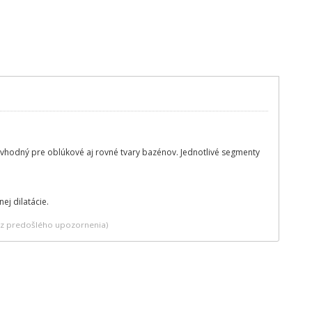
 vhodný pre oblúkové aj rovné tvary bazénov. Jednotlivé segmenty
ej dilatácie.
bez predošlého upozornenia)