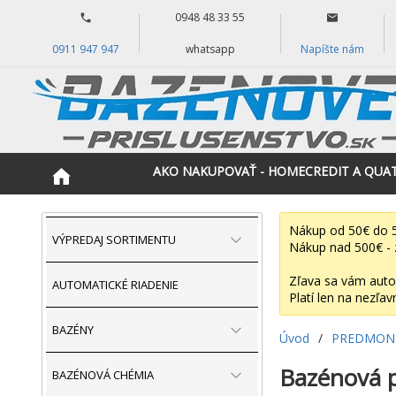
0948 48 33 55
0911 947 947
whatsapp
Napíšte nám
AKO NAKUPOVAŤ - HOMECREDIT A QUA
Nákup od 50€ do 5
VÝPREDAJ SORTIMENTU
Nákup nad 500€ - 
Zľava sa vám auto
AUTOMATICKÉ RIADENIE
Platí len na nezľav
BAZÉNY
Úvod
/
PREDMONT
Bazénová p
BAZÉNOVÁ CHÉMIA