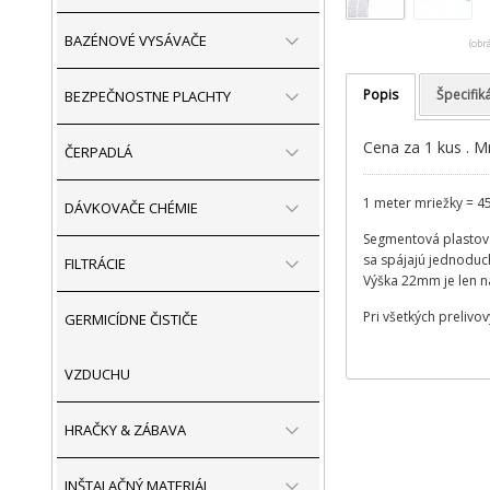
BAZÉNOVÉ VYSÁVAČE
(obr
Popis
Špecifik
BEZPEČNOSTNE PLACHTY
Cena za 1 kus . M
ČERPADLÁ
1 meter mriežky = 4
DÁVKOVAČE CHÉMIE
Segmentová plastová
sa spájajú jednodu
FILTRÁCIE
Výška 22mm je len n
Pri všetkých prelivo
GERMICÍDNE ČISTIČE
VZDUCHU
HRAČKY & ZÁBAVA
INŠTALAČNÝ MATERIÁL