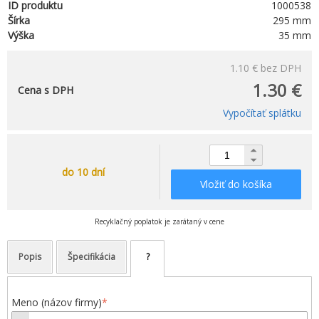
ID produktu
1000538
Šírka
295 mm
Výška
35 mm
1.10 €
bez DPH
1.30 €
Cena s DPH
Vypočítať splátku
do 10 dní
Vložiť do košíka
Recyklačný poplatok je zarátaný v cene
Popis
Špecifikácia
?
Meno (názov firmy)
*