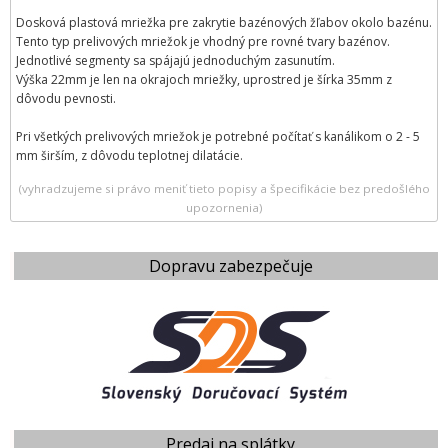
Dosková plastová mriežka pre zakrytie bazénových žľabov okolo bazénu.
Tento typ prelivových mriežok je vhodný pre rovné tvary bazénov.
Jednotlivé segmenty sa spájajú jednoduchým zasunutím.
Výška 22mm je len na okrajoch mriežky, uprostred je šírka 35mm z
dôvodu pevnosti.
Pri všetkých prelivových mriežok je potrebné počítať s kanálikom o 2 - 5
mm širším, z dôvodu teplotnej dilatácie.
(vyhradzujeme si právo meniť tieto popisy a špecifikácie bez predošlého
upozornenia)
Dopravu zabezpečuje
Predaj na splátky