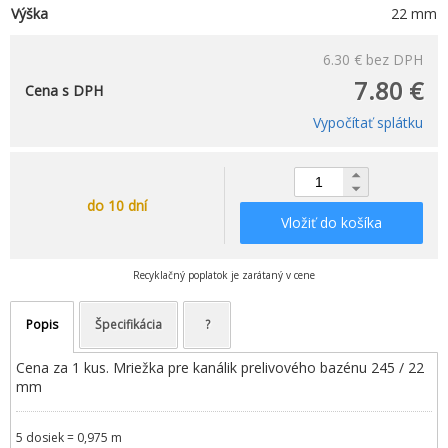
Výška
22 mm
6.30 €
bez DPH
7.80 €
Cena s DPH
Vypočítať splátku
do 10 dní
Vložiť do košíka
Recyklačný poplatok je zarátaný v cene
Popis
Špecifikácia
?
Cena za 1 kus. Mriežka pre kanálik prelivového bazénu 245 / 22
mm
5 dosiek = 0,975 m