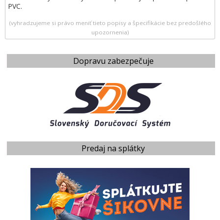
PVC.
(vyhradzujeme si právo meniť tieto popisy a špecifikácie bez predošlého
upozornenia)
Dopravu zabezpečuje
Predaj na splátky