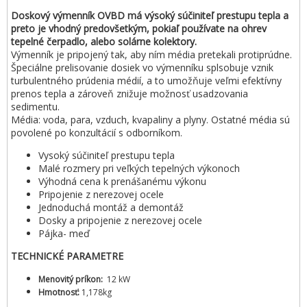
Doskový výmenník OVBD má výsoký súčiniteľ prestupu tepla a
preto je vhodný predovšetkým, pokiaľ používate na ohrev
tepelné čerpadlo, alebo solárne kolektory.
Výmenník je pripojený tak, aby ním média pretekali protiprúdne.
Špeciálne prelisovanie dosiek vo výmenníku splsobuje vznik
turbulentného prúdenia médií, a to umožňuje veľmi efektívny
prenos tepla a zároveň znižuje možnosť usadzovania
sedimentu.
Média: voda, para, vzduch, kvapaliny a plyny. Ostatné média sú
povolené po konzultácií s odborníkom.
Vysoký súčiniteľ prestupu tepla
Malé rozmery pri veľkých tepelných výkonoch
Výhodná cena k prenášanému výkonu
Pripojenie z nerezovej ocele
Jednoduchá montáž a demontáž
Dosky a pripojenie z nerezovej ocele
Pájka- meď
TECHNICKÉ PARAMETRE
Menovitý príkon: ​
12 kW
Hmotnosť:
1,178kg