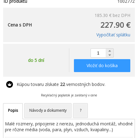
ID produktu
1002772
185.30 €
bez DPH
227.90 €
Cena s DPH
Vypočítať splátku
do 5 dní
Vložiť do košíka
Kúpou tovaru získate
22
vernostných bodov.
Recyklačný poplatok je zarátaný v cene
Popis
Návody a dokumenty
?
Malé rozmery, pripojenie z nerezu, jednoduchá montáž, vhodné
pre rôzne média (voda, para, plyn, vzduch, kvapaliny...)