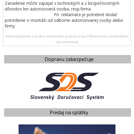
Zariadenie môže zapájať z technických a z bezpečnostných
dôvodov len autorizovaná osoba, resp.firma.
Pri reklamácii je potrebné dodať
potvrdenie o montáži od odborne autorizovanej osoby alebo
firmy.
(vyhradzujeme si právo meniť tieto popisy a špecifikácie bez predošlého
upozornenia)
Dopravu zabezpečuje
Predaj na splátky