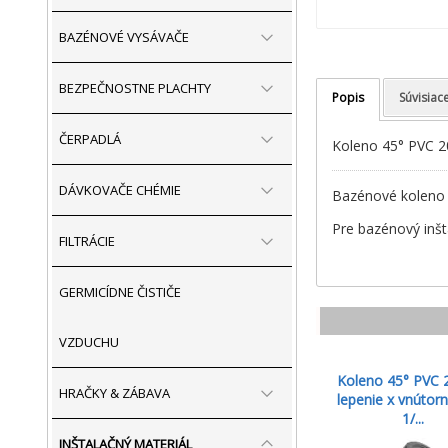
BAZÉNOVÉ VYSÁVAČE
BEZPEČNOSTNE PLACHTY
Popis
Súvisiac
ČERPADLÁ
Koleno 45° PVC 20
DÁVKOVAČE CHÉMIE
Bazénové koleno p
Pre bazénový inšt
FILTRÁCIE
GERMICÍDNE ČISTIČE
VZDUCHU
Koleno 45° PVC
HRAČKY & ZÁBAVA
lepenie x vnútorn
1/...
INŠTALAČNÝ MATERIÁL