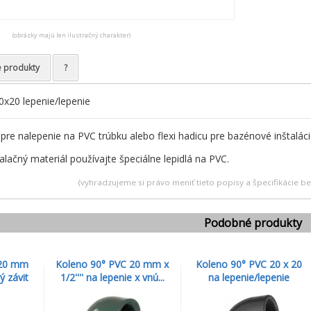
(obrázky majú len ilustračný charakter)
e produkty
?
x20 lepenie/lepenie
re nalepenie na PVC trúbku alebo flexi hadicu pre bazénové inštaláci
alačný materiál používajte špeciálne lepidlá na PVC.
(vyhradzujeme si právo meniť tieto popisy a špecifikácie 
Podobné produkty
 20 mm
Koleno 90° PVC 20 mm x
Koleno 90° PVC 20 x 20
ý závit
1/2'''' na lepenie x vnú...
na lepenie/lepenie