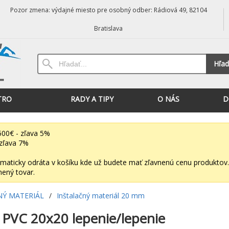
Pozor zmena: výdajné miesto pre osobný odber: Rádiová 49, 82104
Bratislava
Hľad
TRO
RADY A TIPY
O NÁS
D
00€ - zľava 5%
zľava 7%
maticky odráta v košíku kde už budete mať zľavnenú cenu produktov.
nený tovar.
NÝ MATERIÁL
/
Inštalačný materiál 20 mm
 PVC 20x20 lepenie/lepenie