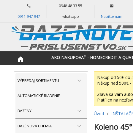
0948 48 33 55
0911 947 947
whatsapp
Napíšte nám
AKO NAKUPOVAŤ - HOMECREDIT A QUA
Nákup od 50€ do 5
VÝPREDAJ SORTIMENTU
Nákup nad 500€ - 
Zľava sa vám auto
AUTOMATICKÉ RIADENIE
Platí len na nezľav
BAZÉNY
Úvod
/
INŠTALAČ
Koleno 45°
BAZÉNOVÁ CHÉMIA