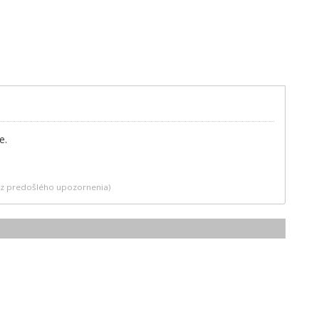
e.
bez predošlého upozornenia)