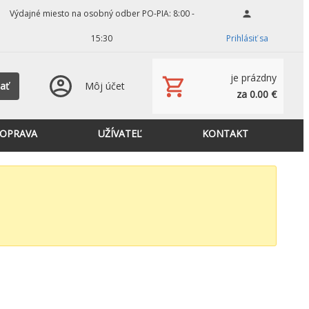
Výdajné miesto na osobný odber PO-PIA: 8:00 -
15:30
Prihlásiť sa
je prázdny
ať
Môj účet
za 0.00 €
OPRAVA
UŽÍVATEĽ
KONTAKT