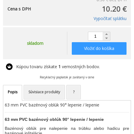
10.20 €
Cena s DPH
Vypočítať splátku
skladom
Vložiť do košíka
Kúpou tovaru získate
1
vernostných bodov.
Recyklačný poplatok je zarátaný v cene
Popis
Súvisiace produkty
?
63 mm PVC bazénový oblúk 90° lepenie / lepenie
63 mm PVC bazénový oblúk 90° lepenie / lepenie
Bazénový oblúk pre nalepenie na trúbku alebo hadicu pre
bazénové inštalácie.