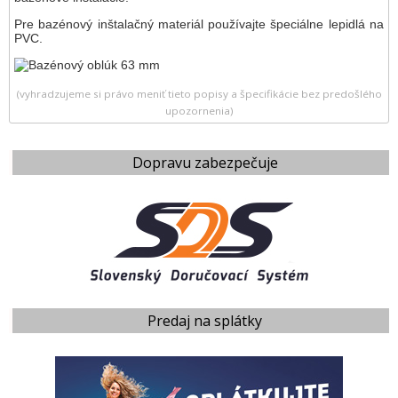
Pre bazénový inštalačný materiál používajte špeciálne lepidlá na
PVC.
(vyhradzujeme si právo meniť tieto popisy a špecifikácie bez predošlého
upozornenia)
Dopravu zabezpečuje
Predaj na splátky