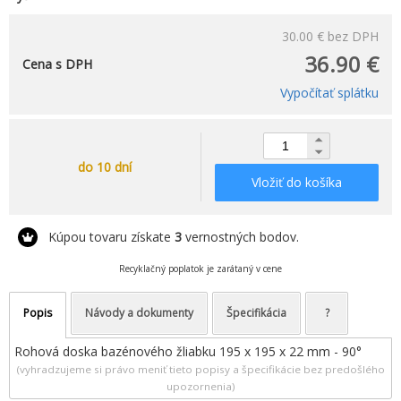
30.00 €
bez DPH
36.90 €
Cena s DPH
Vypočítať splátku
do 10 dní
Vložiť do košíka
Kúpou tovaru získate
3
vernostných bodov.
Recyklačný poplatok je zarátaný v cene
Popis
Návody a dokumenty
Špecifikácia
?
Rohová doska bazénového žliabku 195 x 195 x 22 mm - 90°
(vyhradzujeme si právo meniť tieto popisy a špecifikácie bez predošlého
upozornenia)