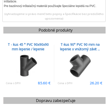
inštalácie.
Pre bazénový inštalačný materiál používajte špeciálne lepidlá na PVC.
(vyhradzujeme si právo meniť tieto popisy a špecifikácie bez predošlého
upozornenia)
Podobné produkty
T - kus 45 ° PVC 90x90x90
T-kus 90° PVC 90 mm na
mm lepenie / lepenie
lepenie x vnútorný závit ...
85.60 €
26.20 €
Cena s DPH
Cena s DPH
Dopravu zabezpečuje