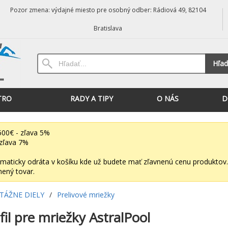
Pozor zmena: výdajné miesto pre osobný odber: Rádiová 49, 82104
Bratislava
Hľad
TRO
RADY A TIPY
O NÁS
D
00€ - zľava 5%
zľava 7%
maticky odráta v košíku kde už budete mať zľavnenú cenu produktov.
nený tovar.
ÁŽNE DIELY
/
Prelivové mriežky
fil pre mriežky AstralPool