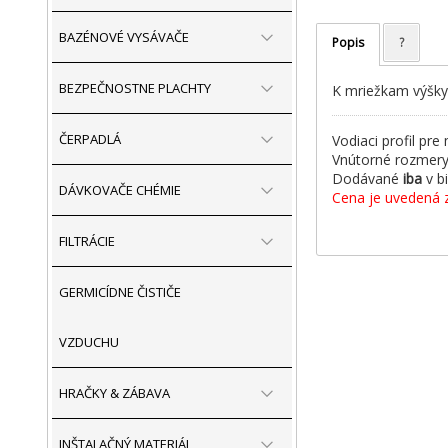
BAZÉNOVÉ VYSÁVAČE
Popis
?
BEZPEČNOSTNE PLACHTY
K mriežkam výšky
ČERPADLÁ
Vodiaci profil pr
Vnútorné rozmer
Dodávané
iba
v bi
DÁVKOVAČE CHÉMIE
Cena je uvedená 
FILTRÁCIE
GERMICÍDNE ČISTIČE
VZDUCHU
HRAČKY & ZÁBAVA
INŠTALAČNÝ MATERIÁL