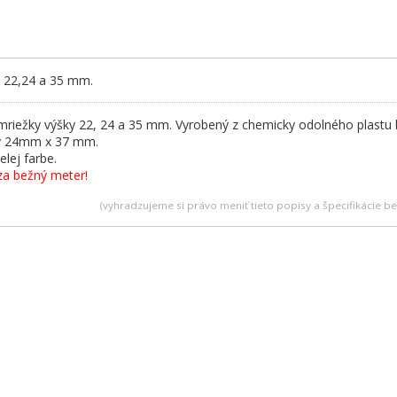
 22,24 a 35 mm.
e mriežky výšky 22, 24 a 35 mm. Vyrobený z chemicky odolného plastu 
y 24mm x 37 mm.
elej farbe.
za bežný meter!
(vyhradzujeme si právo meniť tieto popisy a špecifikácie 