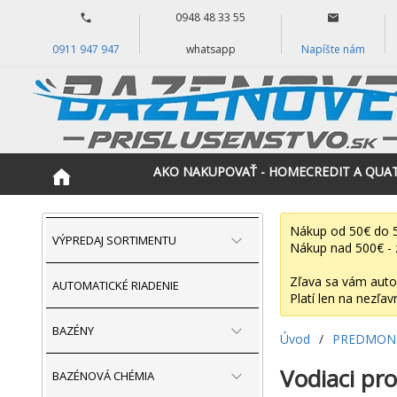
0948 48 33 55
0911 947 947
whatsapp
Napíšte nám
AKO NAKUPOVAŤ - HOMECREDIT A QUA
Nákup od 50€ do 5
VÝPREDAJ SORTIMENTU
Nákup nad 500€ - 
Zľava sa vám auto
AUTOMATICKÉ RIADENIE
Platí len na nezľav
BAZÉNY
Úvod
/
PREDMONT
Vodiaci pro
BAZÉNOVÁ CHÉMIA