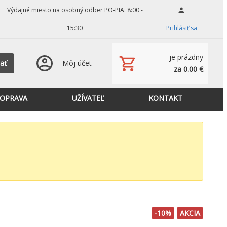
Výdajné miesto na osobný odber PO-PIA: 8:00 -
15:30
Prihlásiť sa
je prázdny
ať
Môj účet
za 0.00 €
OPRAVA
UŽÍVATEĽ
KONTAKT
-10%
AKCIA