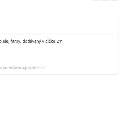
bielej farby, dodávaný v dĺžke 2m.
bez predošlého upozornenia)