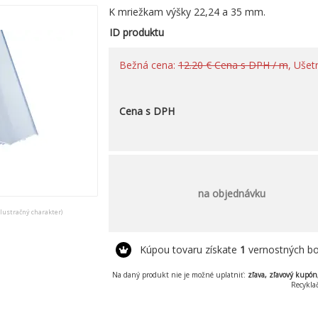
K mriežkam výšky 22,24 a 35 mm.
ID produktu
Bežná cena:
12.20 € Cena s DPH / m
, Ušet
Cena s DPH
na objednávku
ilustračný charakter)
Kúpou tovaru získate
1
vernostných bo
Na daný produkt nie je možné uplatniť:
zľava, zľavový kupón
Recykla