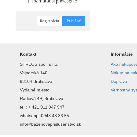
pamätať si prihlásenie
Registrácia
Prihlásiť
Kontakt
Informácie
STREOS spol. s r.o.
Ako nakupov
Vajnorská 140
Nákup na spl
83104 Bratislava
Doprava
Výdajné miesto
Vernostný sy
Rádiová 49, Bratislava
tel.: + 421 911 947 947
whatsapp: 0948 48 33 55
info@bazenoveprislusenstvo.sk