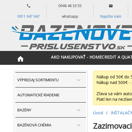
0948 48 33 55
0911 947 947
whatsapp
Napíšte nám
AKO NAKUPOVAŤ - HOMECREDIT A QUA
Nákup od 50€ do 5
VÝPREDAJ SORTIMENTU
Nákup nad 500€ - 
Zľava sa vám auto
AUTOMATICKÉ RIADENIE
Platí len na nezľav
BAZÉNY
Úvod
/
INŠTALAČ
Zazimovacia
BAZÉNOVÁ CHÉMIA