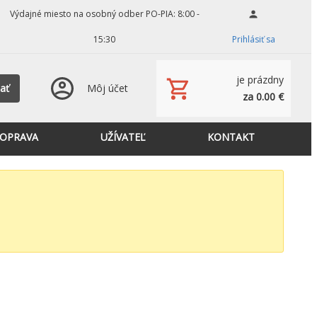
Výdajné miesto na osobný odber PO-PIA: 8:00 -
15:30
Prihlásiť sa
je prázdny
ať
Môj účet
za 0.00 €
OPRAVA
UŽÍVATEĽ
KONTAKT