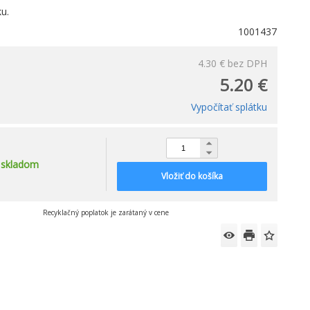
ku.
1001437
4.30 €
bez DPH
5.20 €
Vypočítať splátku
skladom
Vložiť do košíka
Recyklačný poplatok je zarátaný v cene