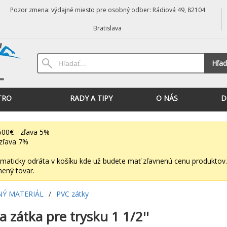
Pozor zmena: výdajné miesto pre osobný odber: Rádiová 49, 82104
Bratislava
Hľad
TRO
RADY A TIPY
O NÁS
D
00€ - zľava 5%
zľava 7%
maticky odráta v košíku kde už budete mať zľavnenú cenu produktov.
nený tovar.
NÝ MATERIÁL
/
PVC zátky
 zátka pre trysku 1 1/2''