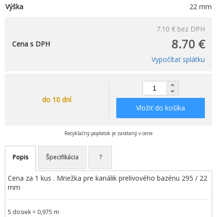
Výška
22 mm
7.10 €
bez DPH
8.70 €
Cena s DPH
Vypočítať splátku
do 10 dní
Vložiť do košíka
Recyklačný poplatok je zarátaný v cene
Popis
Špecifikácia
?
Cena za 1 kus . Mriežka pre kanálik prelivového bazénu 295 / 22
mm
5 dosiek = 0,975 m