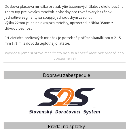
Dosková plastová mriežka pre zakrytie bazénových žľabov okolo bazénu.
Tento typ prelivových mriežok je vhodný pre rovné tvary bazénov.
Jednotlivé segmenty sa spájajú jednoduchým zasunutím.
Výška 22mm je len na okrajoch mriežky, uprostred je šírka 35mm z
dôvodu pevnosti.
Pri všetkých prelivových mriežok je potrebné počítať s kanálikom o 2 - 5
mm širším, z dôvodu teplotnej dilatácie.
(vyhradzujeme si právo meniť tieto popisy a špecifikácie bez predošlého
upozornenia)
Dopravu zabezpečuje
Predaj na splátky