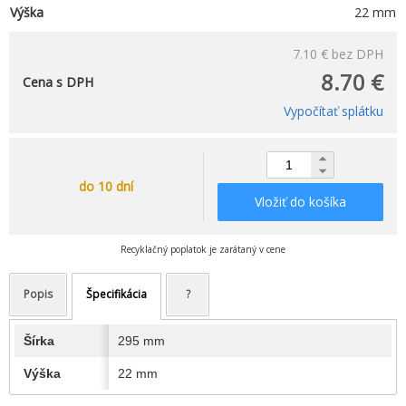
Výška
22 mm
7.10 €
bez DPH
8.70 €
Cena s DPH
Vypočítať splátku
do 10 dní
Vložiť do košíka
Recyklačný poplatok je zarátaný v cene
Popis
Špecifikácia
?
Šírka
295 mm
Výška
22 mm