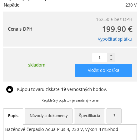
Napätie
230 V
162.50 €
bez DPH
199.90 €
Cena s DPH
Vypočítať splátku
skladom
Vložiť do košíka
Kúpou tovaru získate
19
vernostných bodov.
Recyklačný poplatok je zarátaný v cene
Popis
Návody a dokumenty
Špecifikácia
?
Bazénové čerpadlo Aqua Plus 4, 230 V, výkon 4 m3/hod