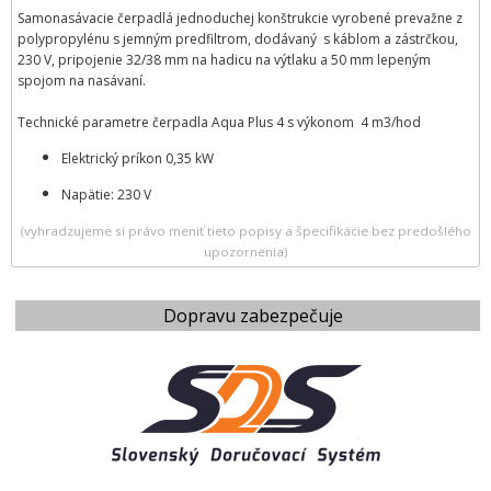
Samonasávacie čerpadlá jednoduchej konštrukcie vyrobené prevažne z
polypropylénu s jemným predfiltrom, dodávaný s káblom a zástrčkou,
230 V, pripojenie 32/38 mm na hadicu na výtlaku a 50 mm lepeným
spojom na nasávaní.
Technické parametre čerpadla Aqua Plus 4 s výkonom 4 m3/hod
Elektrický príkon 0,35 kW​​
​Napätie: 230 V
(vyhradzujeme si právo meniť tieto popisy a špecifikácie bez predošlého
upozornenia)
Dopravu zabezpečuje