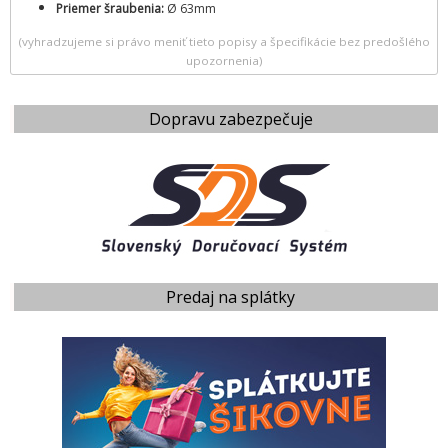
Priemer šraubenia:
Ø 63mm
(vyhradzujeme si právo meniť tieto popisy a špecifikácie bez predošlého
upozornenia)
Dopravu zabezpečuje
Predaj na splátky