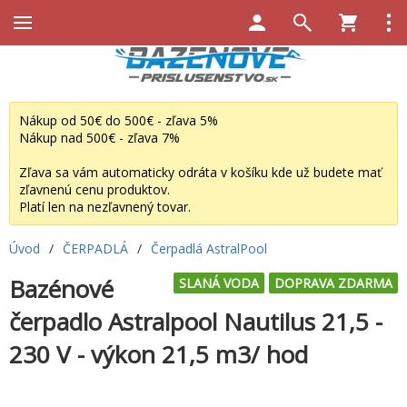
Nákup od 50€ do 500€ - zľava 5%
Nákup nad 500€ - zľava 7%
Zľava sa vám automaticky odráta v košíku kde už budete mať
zľavnenú cenu produktov.
Platí len na nezľavnený tovar.
Úvod
/
ČERPADLÁ
/
Čerpadlá AstralPool
Bazénové
SLANÁ VODA
DOPRAVA ZDARMA
čerpadlo Astralpool Nautilus 21,5 -
230 V - výkon 21,5 m3/ hod