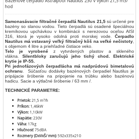
Bazénové čerpadlo Astralpool Nautilus 230 V výkon 21,5 m3/
hod
Samonasávacie filtračné čerpadlá Nautilus 21,5
sú určené pre
bazény so slanou vodou. Tieto čerpadlá sú osadené špeciálnou
kremíkovou upchávkou v kombinácii s nerezovou oceľou AISI
316, ktorá je vysoko odolná proti morskej vode.
Čerpadlo
Nautilus má vstavaný veľký filtračný kôš na veľké nečistoty
,
s objemom 4 litre a priehľadné čistiace veko.
Telo je vyrobené
z vytvrdených plastov a skleného
vlákna.
Silentbloky zaručujú jeho tichý chod.
Elektrické
krytie je IP-55.
Pri jednofázových čerpadlácha má nadprúdovú bimetalovú
ochranu
. Súčasťou dodávky bazénových čerpadiel Nautilus je
pripájacie šróbenie na pripojenie na trúbku alebo bazénovú
hadicu. Sacie a výtlačné šróbenie / 63 mm /.
TECHNICKÉ PARAMETRE:
Prietok:
21,5 m³/h
Príkon:
1,46kW
Výkon:
1,10kW
Napätie:
230V
Váha:
17kg
Hlučnosť:
75dBA
Rozmery (DxVxŠ/ mm):
592x335x210