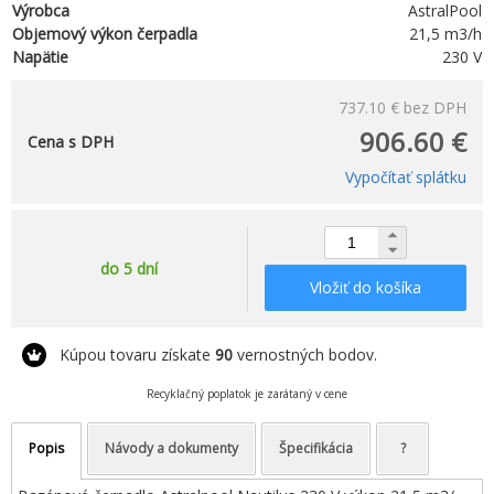
Výrobca
AstralPool
Objemový výkon čerpadla
21,5 m3/h
Napätie
230 V
737.10 €
bez DPH
906.60 €
Cena s DPH
Vypočítať splátku
do 5 dní
Vložiť do košíka
Kúpou tovaru získate
90
vernostných bodov.
Recyklačný poplatok je zarátaný v cene
Popis
Návody a dokumenty
Špecifikácia
?