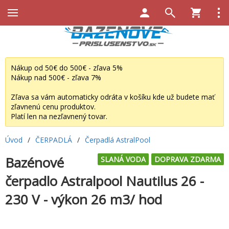
Nákup od 50€ do 500€ - zľava 5%
Nákup nad 500€ - zľava 7%
Zľava sa vám automaticky odráta v košíku kde už budete mať
zľavnenú cenu produktov.
Platí len na nezľavnený tovar.
Úvod
/
ČERPADLÁ
/
Čerpadlá AstralPool
Bazénové
SLANÁ VODA
DOPRAVA ZDARMA
čerpadlo Astralpool Nautilus 26 -
230 V - výkon 26 m3/ hod