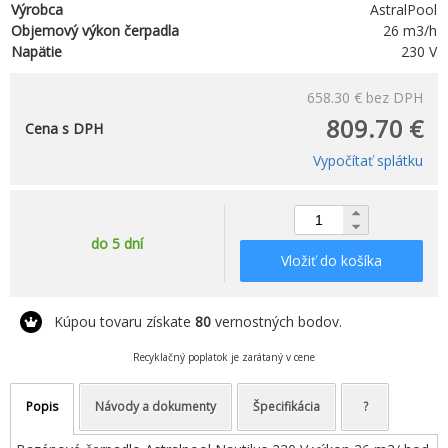
Výrobca
AstralPool
Objemový výkon čerpadla
26 m3/h
Napätie
230 V
658.30 €
bez DPH
809.70 €
Cena s DPH
Vypočítať splátku
do 5 dní
Vložiť do košíka
Kúpou tovaru získate
80
vernostných bodov.
Recyklačný poplatok je zarátaný v cene
Popis
Návody a dokumenty
Špecifikácia
?