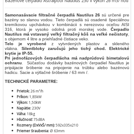
Bazénové čerpadlo Astralpool Nautilus 230 V výkon 26 m3/ hod
Samonasávacie filtračné čerpadlá Nautilus 26
sú určené pre
bazény so slanou vodou. Tieto čerpadlá sú osadené špeciálnou
kremíkovou upchávkou v kombinácii s nerezovou oceľou AISI
316, ktorá je vysoko odolná proti morskej vode.
Čerpadlo
Nautilus má vstavaný veľký filtračný kôš na veľké nečistoty
,
s objemom 4 litre a priehľadné čistiace veko.
Telo je vyrobené
z vytvrdených plastov a skleného
vlákna.
Silentbloky zaručujú jeho tichý chod.
Elektrické
krytie je IP-55.
Pri jednofázových čerpadlácha má nadprúdovú bimetalovú
ochranu
. Súčasťou dodávky bazénových čerpadiel Nautilus je
pripájacie šróbenie na pripojenie na trúbku alebo bazénovú
hadicu. Sacie a výtlačné šróbenie / 63 mm /.
TECHNICKÉ PARAMETRE:
Prietok:
26 m³/h
Príkon:
1,85kW
Výkon:
1,50kW
Napätie:
230V
Váha:
18kg
Hlučnosť:
75dBA
Rozmery (DxVxŠ/ mm):
592x335x210
Priemer šraubenia:
Ø 63mm