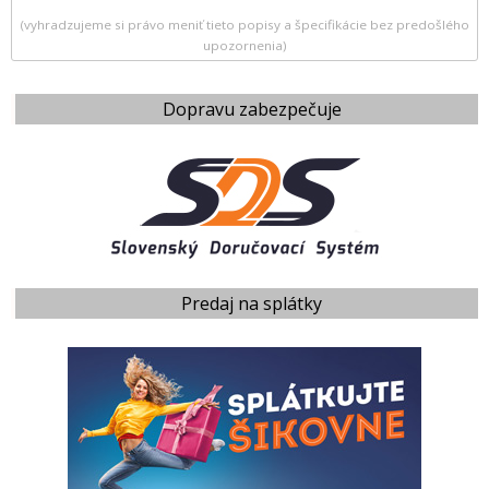
(vyhradzujeme si právo meniť tieto popisy a špecifikácie bez predošlého
upozornenia)
Dopravu zabezpečuje
Predaj na splátky