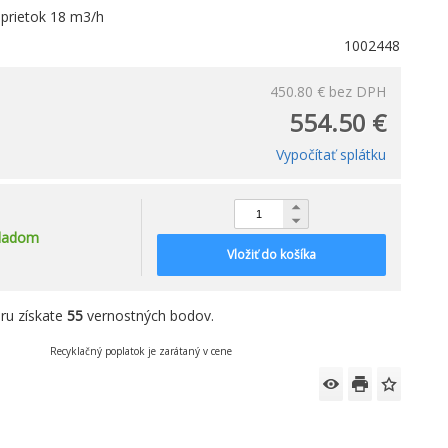
prietok 18 m3/h
1002448
450.80 €
bez DPH
554.50 €
Vypočítať splátku
ladom
Vložiť do košíka
ru získate
55
vernostných bodov.
Recyklačný poplatok je zarátaný v cene