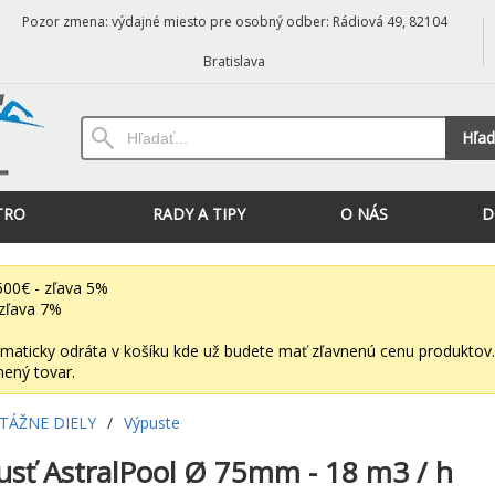
Pozor zmena: výdajné miesto pre osobný odber: Rádiová 49, 82104
Bratislava
Hľad
TRO
RADY A TIPY
O NÁS
D
00€ - zľava 5%
zľava 7%
maticky odráta v košíku kde už budete mať zľavnenú cenu produktov.
nený tovar.
ÁŽNE DIELY
/
Výpuste
sť AstralPool Ø 75mm - 18 m3 / h