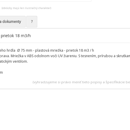
(obrázky majú len ilustračný charakter)
a dokumenty
?
 prietok 18 m3/h
eho hrdla Ø 75 mm - plastová mriežka - prietok 18 m3 / h
rava. Mriežka v ABS odolnom voči UV žiareniu. S tesnením, prírubou a skrutkam
atickým ventilom.
mm
(vyhradzujeme si právo meniť tieto popisy a špecifikácie 