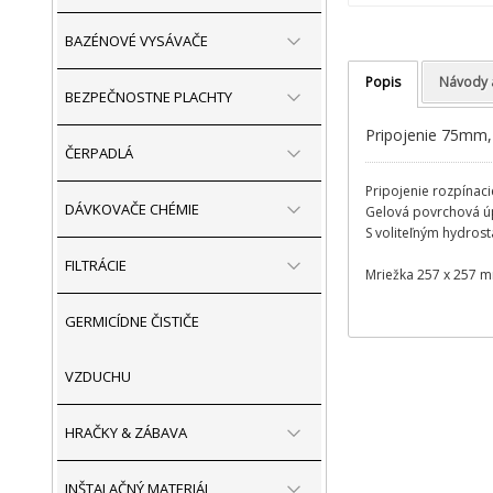
BAZÉNOVÉ VYSÁVAČE
Popis
Návody 
BEZPEČNOSTNE PLACHTY
Pripojenie 75mm,
ČERPADLÁ
Pripojenie rozpínaci
DÁVKOVAČE CHÉMIE
Gelová povrchová úp
S voliteľným hydrost
FILTRÁCIE
Mriežka 257 x 257 
GERMICÍDNE ČISTIČE
VZDUCHU
HRAČKY & ZÁBAVA
INŠTALAČNÝ MATERIÁL