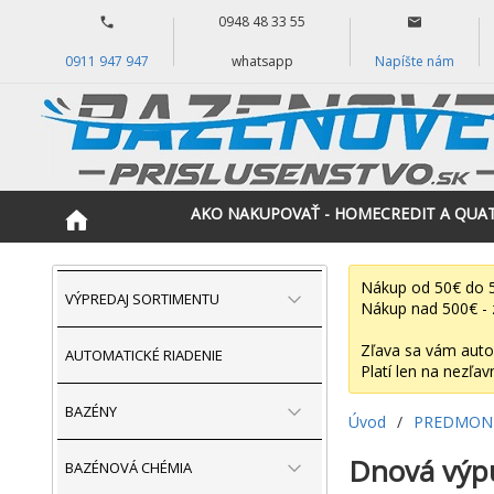
0948 48 33 55
0911 947 947
whatsapp
Napíšte nám
AKO NAKUPOVAŤ - HOMECREDIT A QUA
Nákup od 50€ do 5
VÝPREDAJ SORTIMENTU
Nákup nad 500€ - 
Zľava sa vám auto
AUTOMATICKÉ RIADENIE
Platí len na nezľav
BAZÉNY
Úvod
/
PREDMONT
Dnová výpu
BAZÉNOVÁ CHÉMIA