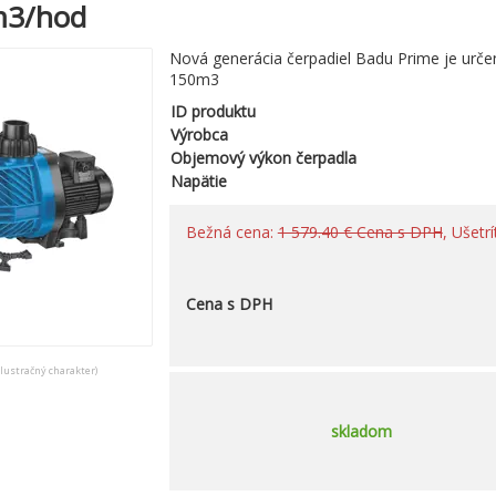
m3/hod
Nová generácia čerpadiel Badu Prime je urče
150m3
ID produktu
Výrobca
Objemový výkon čerpadla
Napätie
Bežná cena:
1 579.40 € Cena s DPH
, Ušetr
Cena s DPH
ilustračný charakter)
skladom