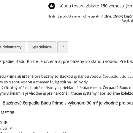
Kúpou tovaru získate
150
vernostných
Na daný produkt nie je možné uplatniť:
zľava, zľavový kupó
Recykla
a dokumenty
Špecifikácia
?
erpadiel Badu Prime je určená aj pre bazény so slanou vodou. Pre 
Badu Prime sú určené pre bazény so sladkou aj slanou vodou.
Čerpadlo odoláva s
y so slanou vodou a znamená 5 kg soli na 1m³ vody.
 filtračný kôš na hrubé nečistoty a priehľadné čistiace veko.
Čerpadlá Badu maj
ými vláknami a je vhodné aj pre náročné filtračné systémy napr. solárne kolekt
Bazénové čerpadlo Badu Prime s výkonom 30 m³ je vhodné pre ba
AMETRE:
,5dB
55 IP
a: