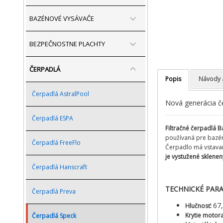
BAZÉNOVÉ VYSÁVAČE
BEZPEČNOSTNE PLACHTY
ČERPADLÁ
Popis
Návody 
Čerpadlá AstralPool
Nová generácia č
Čerpadlá ESPA
Filtračné čerpadlá 
používaná pre bazén
Čerpadlá FreeFlo
Čerpadlo má vstavaný
je vystužené sklenen
Čerpadlá Hanscraft
TECHNICKÉ PAR
Čerpadlá Preva
67
Hlučnosť:
Krytie motor
Čerpadlá Speck