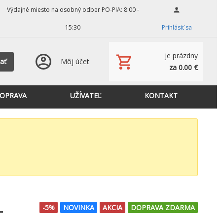
Výdajné miesto na osobný odber PO-PIA: 8:00 -
15:30
Prihlásiť sa
je prázdny
ať
Môj účet
za 0.00 €
OPRAVA
UŽÍVATEĽ
KONTAKT
-
-5%
NOVINKA
AKCIA
DOPRAVA ZDARMA