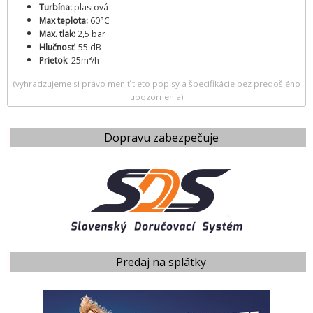
Turbína:
plastová
Max teplota:
60°C
Max. tlak:
2,5 bar
Hlučnosť
: 55 dB
Prietok
: 25m³/h
(vyhradzujeme si právo meniť tieto popisy a špecifikácie bez predošlého
upozornenia)
Dopravu zabezpečuje
Predaj na splátky