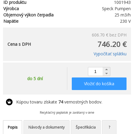
ID produktu
1001943
Výrobca
Speck Pumpen
Objemový výkon čerpadla
25 m3/h
Napätie
230 V
606.70 €
bez DPH
746.20 €
Cena s DPH
Vypočítať splátku
do 5 dní
Vložiť do košíka
Kúpou tovaru získate
74
vernostných bodov.
Recyklačný poplatok je zarátaný v cene
Popis
Návody a dokumenty
Špecifikácia
?