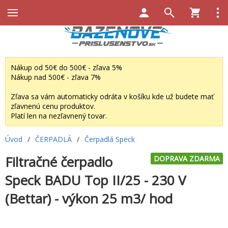
Nákup od 50€ do 500€ - zľava 5%
Nákup nad 500€ - zľava 7%
Zľava sa vám automaticky odráta v košíku kde už budete mať
zľavnenú cenu produktov.
Platí len na nezľavnený tovar.
Úvod
/
ČERPADLÁ
/
Čerpadlá Speck
Filtračné čerpadlo
DOPRAVA ZDARMA
Speck BADU Top II/25 - 230 V
(Bettar) - výkon 25 m3/ hod