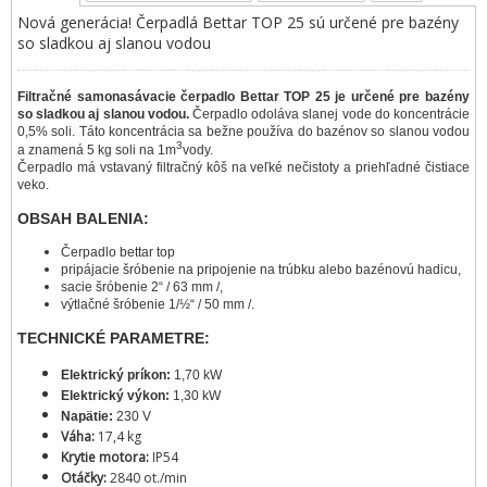
Nová generácia! Čerpadlá Bettar TOP 25 sú určené pre bazény
so sladkou aj slanou vodou
Filtračné samonasávacie čerpadlo Bettar TOP 25 je určené pre bazény
so sladkou aj slanou vodou.
Čerpadlo odoláva slanej vode do koncentrácie
0,5% soli. Táto koncentrácia sa bežne používa do bazénov so slanou vodou
3
a znamená 5 kg soli na 1m
vody.
Čerpadlo má vstavaný filtračný kôš na veľké nečistoty a priehľadné čistiace
veko.
OBSAH BALENIA:
Čerpadlo bettar top
pripájacie šróbenie na pripojenie na trúbku alebo bazénovú hadicu,
sacie šróbenie 2“ / 63 mm /,
výtlačné šróbenie 1/½“ / 50 mm /.
TECHNICKÉ PARAMETRE:
Elektrický príkon:
1,70 kW
Elektrický výkon:
1,30 kW
Napätie:
230 V
Váha:
17,4 kg
Krytie motora:
IP54
Otáčky:
2840 ot./min