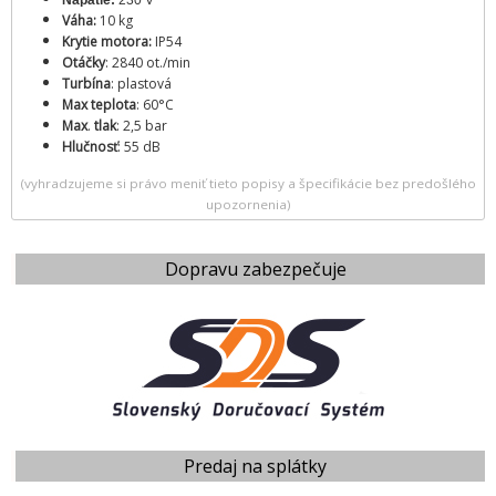
Váha:
10 kg
Krytie motora:
IP54
Otáčky
: 2840 ot./min
Turbína
: plastová
Max teplota
: 60°C
Max
.
tlak
: 2,5 bar
Hlučnosť
: 55 dB
(vyhradzujeme si právo meniť tieto popisy a špecifikácie bez predošlého
upozornenia)
Dopravu zabezpečuje
Predaj na splátky