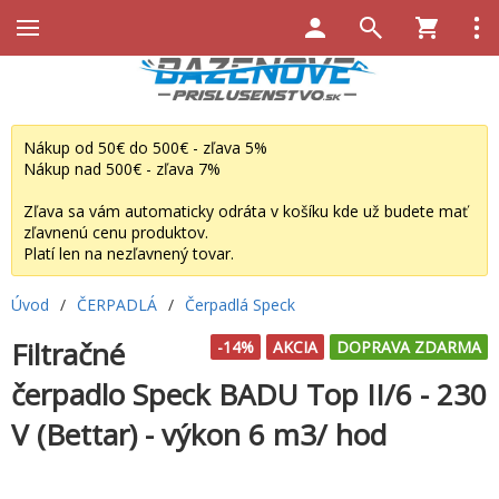
Nákup od 50€ do 500€ - zľava 5%
Nákup nad 500€ - zľava 7%
Zľava sa vám automaticky odráta v košíku kde už budete mať
zľavnenú cenu produktov.
Platí len na nezľavnený tovar.
Úvod
/
ČERPADLÁ
/
Čerpadlá Speck
Filtračné
-14%
AKCIA
DOPRAVA ZDARMA
čerpadlo Speck BADU Top II/6 - 230
V (Bettar) - výkon 6 m3/ hod