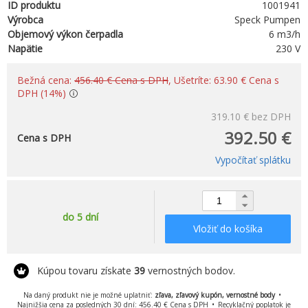
ID produktu
1001941
Výrobca
Speck Pumpen
Objemový výkon čerpadla
6 m3/h
Napätie
230 V
Bežná cena:
456.40 € Cena s DPH
, Ušetríte: 63.90 € Cena s
DPH (14%)
319.10 €
bez DPH
392.50 €
Cena s DPH
Vypočítať splátku
do 5 dní
Vložiť do košíka
Kúpou tovaru získate
39
vernostných bodov.
Na daný produkt nie je možné uplatniť:
zľava, zľavový kupón, vernostné body
Najnižšia cena za posledných 30 dní: 456.40 € Cena s DPH
Recyklačný poplatok je