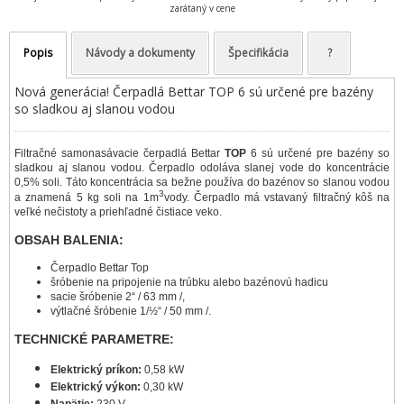
zarátaný v cene
Popis
Návody a dokumenty
Špecifikácia
?
Nová generácia! Čerpadlá Bettar TOP 6 sú určené pre bazény
so sladkou aj slanou vodou
Filtračné samonasávacie čerpadlá Bettar
TOP
6 sú určené pre bazény so
sladkou aj slanou vodou. Čerpadlo odoláva slanej vode do koncentrácie
0,5% soli. Táto koncentrácia sa bežne používa do bazénov so slanou vodou
3
a znamená 5 kg soli na 1m
vody. Čerpadlo má vstavaný filtračný kôš na
veľké nečistoty a priehľadné čistiace veko.
OBSAH BALENIA:
Čerpadlo Bettar Top
šróbenie na pripojenie na trúbku alebo bazénovú hadicu
sacie šróbenie 2“ / 63 mm /,
výtlačné šróbenie 1/½“ / 50 mm /.
TECHNICKÉ PARAMETRE:
Elektrický príkon:
0,58 kW
Elektrický výkon:
0,30 kW
Napätie:
230 V