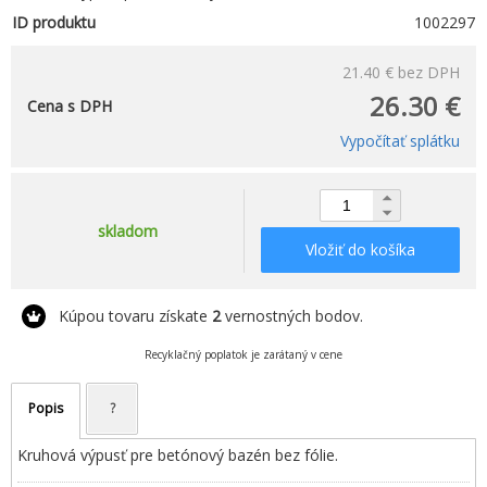
ID produktu
1002297
21.40 €
bez DPH
26.30 €
Cena s DPH
Vypočítať splátku
skladom
Vložiť do košíka
Kúpou tovaru získate
2
vernostných bodov.
Recyklačný poplatok je zarátaný v cene
Popis
?
Kruhová výpusť pre betónový bazén bez fólie.