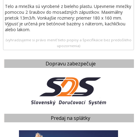
Telo a mriežka sú vyrobené z bieleho plastu. Upevnenie mriežky
pomocou 2 šraubov do mosadzných zápustkov. Maximálny
prietok 13m3/h. Vonkajšie rozmery: priemer 180 x 160 mm.
Výpusť je určená pre betónové bazény s náterom, kachličkou
alebo lakom.
(vyhradzujeme si právo meniť tieto popisy a špecifikácie bez predošlého
upozornenia)
Dopravu zabezpečuje
Predaj na splátky