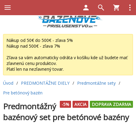
Nákup od 50€ do 500€ - zľava 5%
Nákup nad 500€ - zľava 7%
Zľava sa vám automaticky odráta v košíku kde už budete mať
zľavnenú cenu produktov.
Platí len na nezľavnený tovar.
Úvod
/
PREDMONTÁŽNE DIELY
/
Predmontážne sety
/
Pre betónový bazén
Predmontážný
-5%
AKCIA
DOPRAVA ZDARMA
bazénový set pre betónové bazény