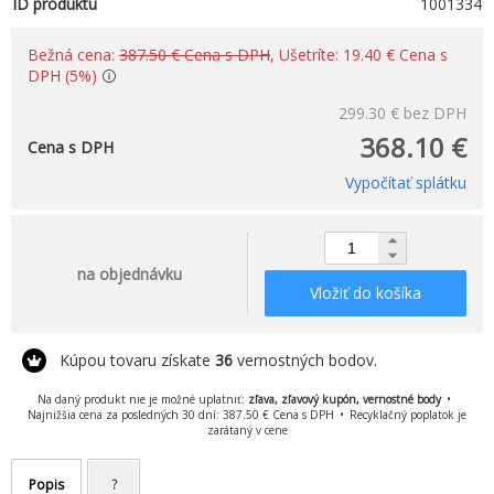
ID produktu
1001334
Bežná cena:
387.50 € Cena s DPH
, Ušetríte: 19.40 € Cena s
DPH (5%)
299.30 €
bez DPH
368.10 €
Cena s DPH
Vypočítať splátku
na objednávku
Vložiť do košíka
Kúpou tovaru získate
36
vernostných bodov.
Na daný produkt nie je možné uplatniť:
zľava, zľavový kupón, vernostné body
Najnižšia cena za posledných 30 dní: 387.50 € Cena s DPH
Recyklačný poplatok je
zarátaný v cene
Popis
?