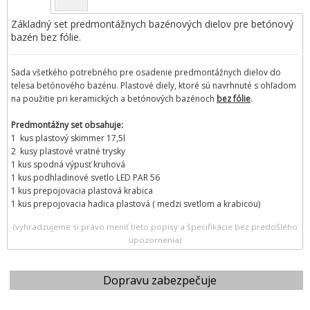
Základný set predmontážnych bazénových dielov pre betónový
bazén bez fólie.
Sada všetkého potrebného pre osadenie predmontážnych dielov do
telesa betónového bazénu. Plastové diely, ktoré sú navrhnuté s ohľadom
na použitie pri keramických a betónových bazénoch
bez fólie
.
Predmontážny set obsahuje:
1 kus plastový skimmer 17,5l
2 kusy plastové vratné trysky
1 kus spodná výpusť kruhová
1 kus podhladinové svetlo LED PAR 56
1 kus prepojovacia plastová krabica
1 kus prepojovacia hadica plastová ( medzi svetlom a krabicou)
(vyhradzujeme si právo meniť tieto popisy a špecifikácie bez predošlého
upozornenia)
Dopravu zabezpečuje