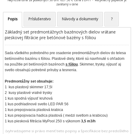
zarátaný v cene
Popis
Príslušenstvo
Návody a dokumenty
?
Základný set predmontážnych bazénových dielov vrátane
pieskovej filtrácie pre betónové bazény s fóliou
Sada všetkého potrebného pre osadenie predmontážnych dielov do telesa
betónového bazénu s fóliou. Plastové diely, ktoré sú navrhnuté s ohľadom
na použitie pri betónových bazénoch
s fóliou
.
Skimmer, trysky, výpusť aj
svetlo obsahujú potrebné príruby a tesnenia.
Predmontážny set obsahuje:
1 kus plastový skimmer 17,5l
2 kusy plastové vratné trysky
1 kus spodná výpusť kruhová
1 kus podhladinové svetlo LED PAR 56
1 kus prepojovacia plastová krabica
1 kus prepojovacia hadica plastová ( medzi svetlom a krabicou)
1 kus piesková filtrácia MyPool 250 s výkonom
3,5 m3/h
(vyhradzujeme si právo meniť tieto popisy a špecifikácie bez predošlého