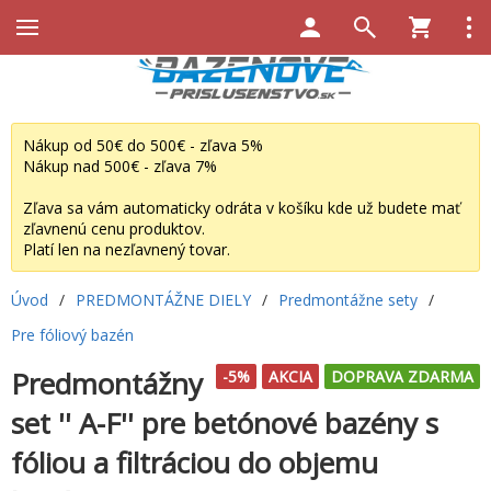
Nákup od 50€ do 500€ - zľava 5%
Nákup nad 500€ - zľava 7%
Zľava sa vám automaticky odráta v košíku kde už budete mať
zľavnenú cenu produktov.
Platí len na nezľavnený tovar.
Úvod
/
PREDMONTÁŽNE DIELY
/
Predmontážne sety
/
Pre fóliový bazén
Predmontážny
-5%
AKCIA
DOPRAVA ZDARMA
set '' A-F'' pre betónové bazény s
fóliou a filtráciou do objemu