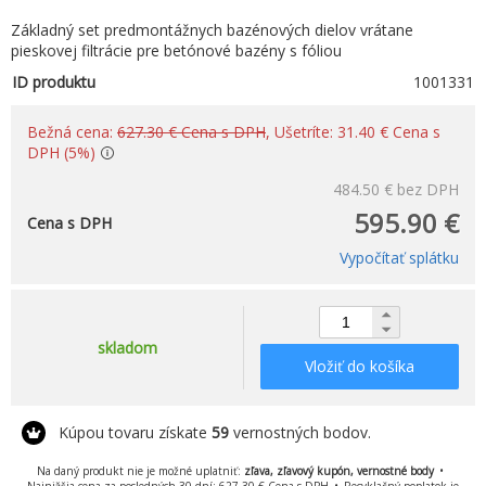
Základný set predmontážnych bazénových dielov vrátane
pieskovej filtrácie pre betónové bazény s fóliou
ID produktu
1001331
Bežná cena:
627.30 € Cena s DPH
, Ušetríte: 31.40 € Cena s
DPH (5%)
484.50 €
bez DPH
595.90 €
Cena s DPH
Vypočítať splátku
skladom
Vložiť do košíka
Kúpou tovaru získate
59
vernostných bodov.
Na daný produkt nie je možné uplatniť:
zľava, zľavový kupón, vernostné body
Najnižšia cena za posledných 30 dní: 627.30 € Cena s DPH
Recyklačný poplatok je