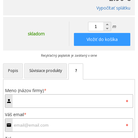
Vypočítať splátku
m
skladom
Vložiť do košíka
Recyklačný poplatok je zarátaný v cene
Popis
Súvisiace produkty
?
Meno (názov firmy)
*
Váš email
*